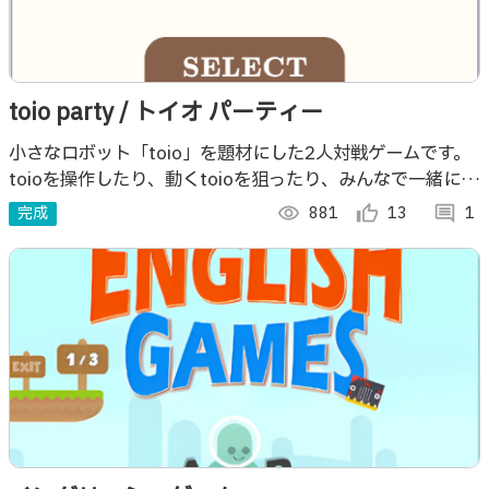
toio party / トイオ パーティー
小さなロボット「toio」を題材にした2人対戦ゲームです。
toioを操作したり、動くtoioを狙ったり、みんなで一緒に盛
り上がれる。 そしてtoioに親しめるゲームを4種類実装して
完成
visibility
881
thumb_up_alt
13
comment
1
います。