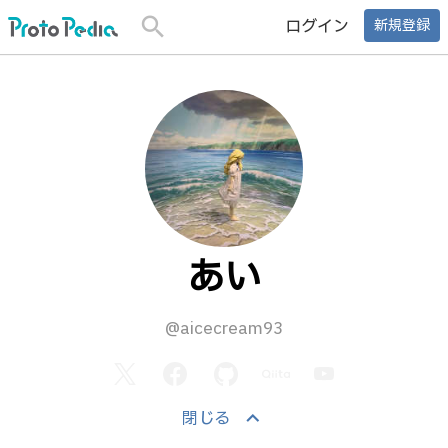
search
ログイン
新規登録
あい
@aicecream93
keyboard_arrow_up
閉じる