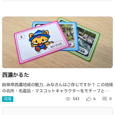
西濃かるた
岐阜県西濃地域の魅力...みなさんはご存じですか？ この地域
の名所・名産品・マスコットキャラクターをモチーフとした
「かるた」で遊んで、世代を超えて、地域の魅力を発見して
完成
visibility
543
thumb_up_alt
6
comment
0
もらえるコンテンツです。