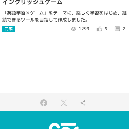
イングリッシュゲーム
「英語学習×ゲーム」をテーマに、楽しく学習をはじめ、継
続できるツールを目指して作成しました。
完成
visibility
1299
thumb_up_alt
9
comment
2
share