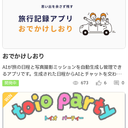
おでかけしおり
AIが旅の日程と写真撮影ミッションを自動生成し管理でき
るアプリです。生成された日程からAIとチャットを交わして
日程調整をすることも可能。さらに、ミッションではAIが
開発中
visibility
673
thumb_up_alt
6
comment
0
画像の合否を自動判定をしてくれます。