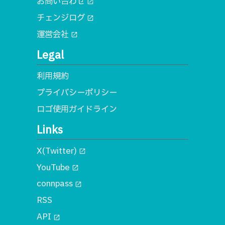
お問い合わせ
open_in_new
チェンジログ
open_in_new
運営会社
open_in_new
Legal
利用規約
プライバシーポリシー
ロゴ使用ガイドライン
Links
X(Twitter)
open_in_new
YouTube
open_in_new
connpass
open_in_new
RSS
API
open_in_new