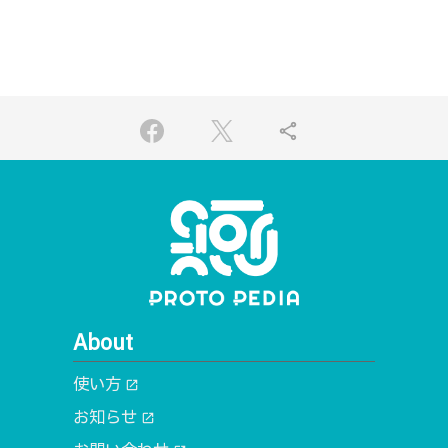
share
About
使い方
open_in_new
お知らせ
open_in_new