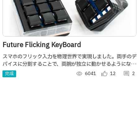
Future Flicking KeyBoard
スマホのフリック入力を物理世界で実現しました。両手のデ
バイスに分割することで、両腕が独立に動かせるようにな
り、自由度や高速入力性を高めます。日本人ならば直感的な
完成
visibility
6041
thumb_up_alt
12
comment
2
技術習得が可能でしょう。