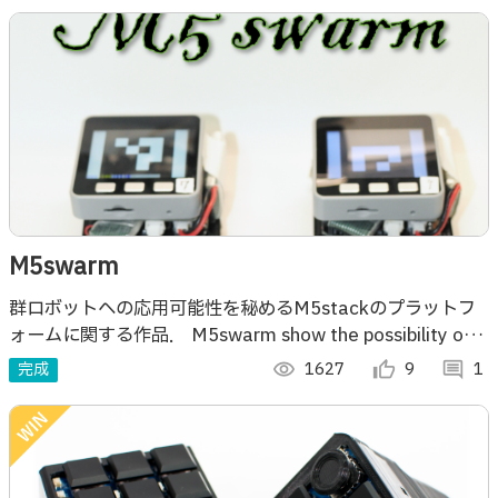
M5swarm
群ロボットへの応用可能性を秘めるM5stackのプラットフ
ォームに関する作品． M5swarm show the possibility of
applying swarm robotics.
完成
visibility
1627
thumb_up_alt
9
comment
1