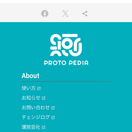
share
About
使い方
open_in_new
お知らせ
open_in_new
お問い合わせ
open_in_new
チェンジログ
open_in_new
運営会社
open_in_new