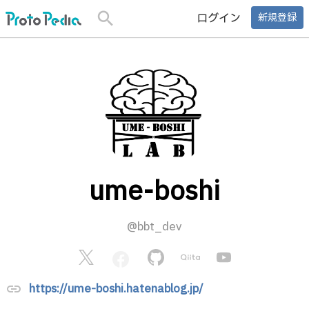
search
ログイン
新規登録
ume-boshi
@bbt_dev
https://ume-boshi.hatenablog.jp/
link