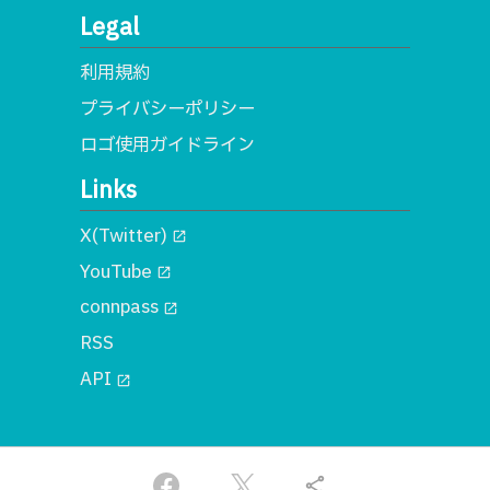
Legal
利用規約
プライバシーポリシー
ロゴ使用ガイドライン
Links
X(Twitter)
open_in_new
YouTube
open_in_new
connpass
open_in_new
RSS
API
open_in_new
© 2018 一般社団法人MA
share