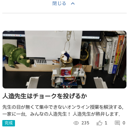
keyboard_arrow_up
閉じる
人造先生はチョークを投げるか
先生の目が無くて集中できないオンライン授業を解決する，
一家に一台，みんなの人造先生！ 人造先生が熱弁します．
完成
visibility
235
thumb_up_alt
1
comment
0