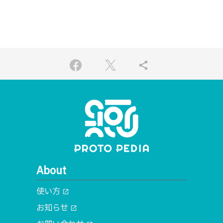
share
About
使い方
open_in_new
お知らせ
open_in_new