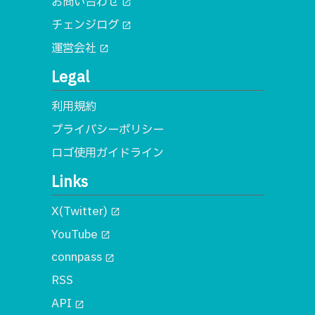
お問い合わせ
open_in_new
チェンジログ
open_in_new
運営会社
open_in_new
Legal
利用規約
プライバシーポリシー
ロゴ使用ガイドライン
Links
X(Twitter)
open_in_new
YouTube
open_in_new
connpass
open_in_new
RSS
API
open_in_new