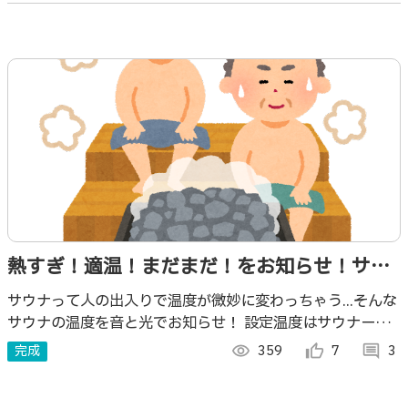
熱すぎ！適温！まだまだ！をお知らせ！サウ
ナ温度検知センサー
サウナって人の出入りで温度が微妙に変わっちゃう...そんな
サウナの温度を音と光でお知らせ！ 設定温度はサウナーの
好みに設定できますよ☆
完成
visibility
359
thumb_up_alt
7
comment
3