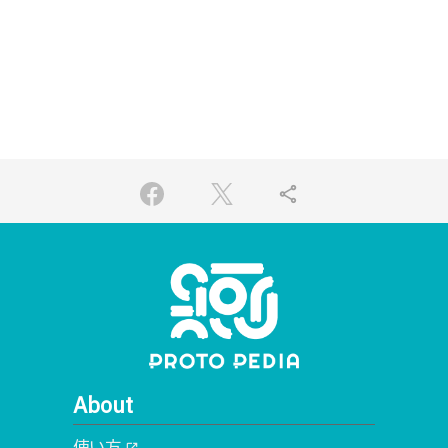
share
About
使い方