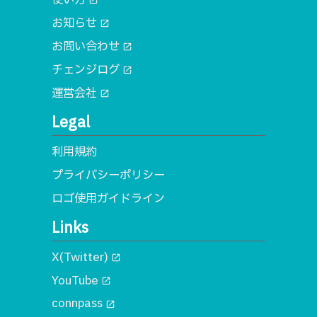
open_in_new
お知らせ
open_in_new
お問い合わせ
open_in_new
チェンジログ
open_in_new
運営会社
open_in_new
Legal
利用規約
プライバシーポリシー
ロゴ使用ガイドライン
Links
X(Twitter)
open_in_new
YouTube
open_in_new
connpass
open_in_new