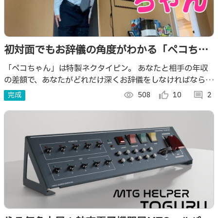
初対面でもお辞儀の角度がわかる「ペコちゃ
ん」
「ペコちゃん」は特製ネクタイピン。 あなたと相手の年収
の差額で、あなたがどれだけ深くお辞儀をしなければならな
いかをハッキリ分からせてくれます。
完成
visibility
508
thumb_up_alt
10
comment
2