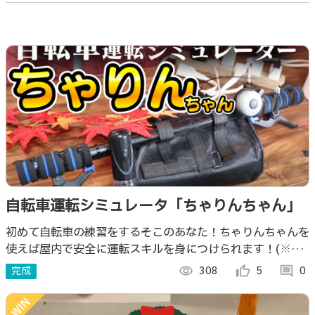
自転車運転シミュレータ「ちゃりんちゃん」
初めて自転車の練習をするそこのあなた！ちゃりんちゃんを
使えば屋内で安全に運転スキルを身につけられます！(※バ
ランス感覚を除く)
完成
visibility
308
thumb_up_alt
5
comment
0