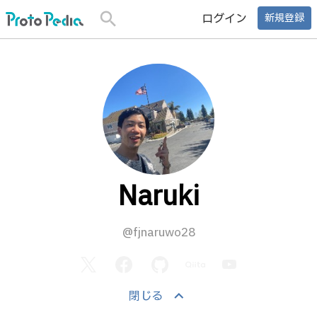
search
ログイン
新規登録
Naruki
@fjnaruwo28
keyboard_arrow_up
閉じる