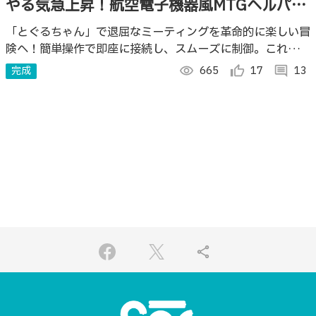
やる気急上昇！航空電子機器風MTGヘルパー
「とぐるちゃん」
「とぐるちゃん」で退屈なミーティングを革命的に楽しい冒
険へ！簡単操作で即座に接続し、スムーズに制御。これでミ
ーティングのために強制的にテンションを上げます！
完成
visibility
665
thumb_up_alt
17
comment
13
share