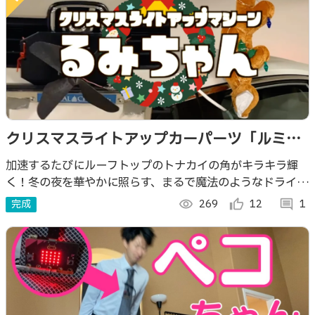
クリスマスライトアップカーパーツ「ルミち
ゃん」
加速するたびにルーフトップのトナカイの角がキラキラ輝
く！冬の夜を華やかに照らす、まるで魔法のようなドライブ
体験をお届けします。
完成
visibility
269
thumb_up_alt
12
comment
1