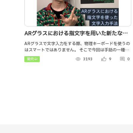
ARグラスにおける指文字を用いた新たな文
字入力手法
ARグラスで文字入力をする際、物理キーボードを使うの
はスマートではありません。 そこで今回は手話の一種で
ある「指文字」を使った文字入力手法を製作しました。
開発中
visibility
3193
thumb_up_alt
9
comment
0