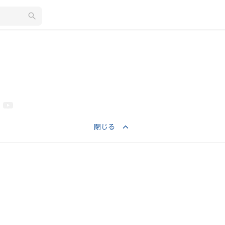
search
keyboard_arrow_up
閉じる