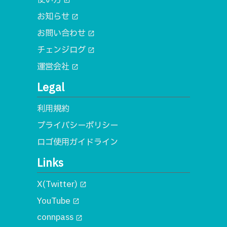
open_in_new
お知らせ
open_in_new
お問い合わせ
open_in_new
チェンジログ
open_in_new
運営会社
open_in_new
Legal
利用規約
プライバシーポリシー
ロゴ使用ガイドライン
Links
X(Twitter)
open_in_new
YouTube
open_in_new
connpass
open_in_new