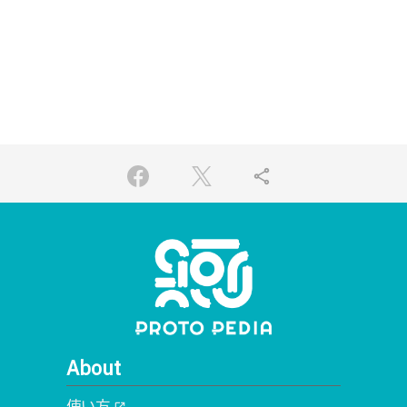
share
About
使い方