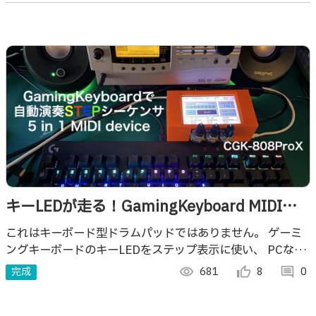
キーLEDが走る！GamingKeyboard MIDIス
テップシーケンサー CGK-808ProX
これはキーボード型ドラムパッドではありません。 ゲーミ
ングキーボードのキーLEDをステップ表示に使い、 PCなし
で自動演奏するMIDIステップシーケンサーです。 他にも機
完成
visibility
681
thumb_up_alt
8
comment
0
能盛りだくさんの５個イチ