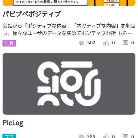
パピプペポジティブ
会話から「ポジティブな内容」「ネガティブな内容」を判定
し、様々なユーザのデータを集めてポジティブな街（ポジテ
ィブタウン）を探すアプリです。
供養
visibility
502
thumb_up_alt
0
comment
0
PicLog
完成
visibility
389
thumb_up_alt
0
comment
0