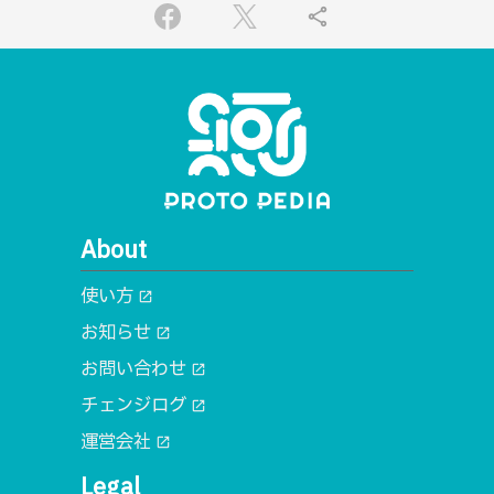
share
About
使い方
open_in_new
お知らせ
open_in_new
お問い合わせ
open_in_new
チェンジログ
open_in_new
運営会社
open_in_new
Legal