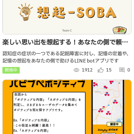
楽しい思い出を想起する！あなたの側で頼れ
る記憶パートナーアプリ『想起 - SOBA』
認知症の症状の一つである記銘障害に対し、記憶の定着や、
記憶の想起をあなたの側で助けるLINE botアプリです
開発中
visibility
1912
thumb_up_alt
15
comment
0