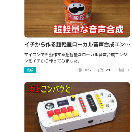
イチから作る超軽量ローカル音声合成エンジ
ン
マイコンでも動作する超軽量なローカル音声合成エンジ
ンをイチから作ってみました。
完成
visibility
852
thumb_up_alt
21
comment
0