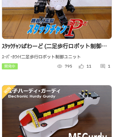
ｽﾀｯｸﾁｬﾝぱわーど (二足歩行ロボット制御ユ
ニット)
ｽｰﾊﾟｰｶﾜｲｲ二足歩行ロボット制御ユニット
開発中
visibility
795
thumb_up_alt
11
comment
1