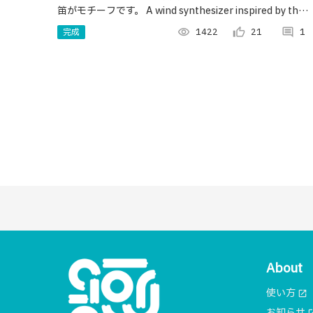
笛がモチーフです。 A wind synthesizer inspired by the
Chinese gourd flute.
完成
visibility
1422
thumb_up_alt
21
comment
1
About
使い方
open_in_new
お知らせ