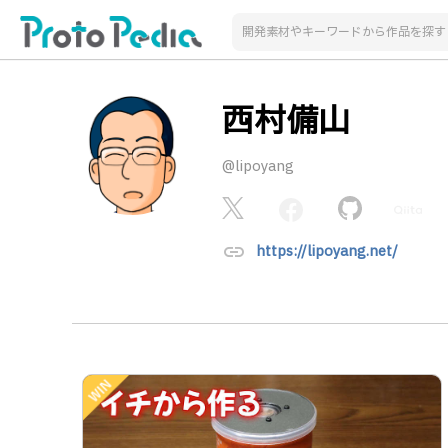
西村備山
@lipoyang
link
https://lipoyang.net/