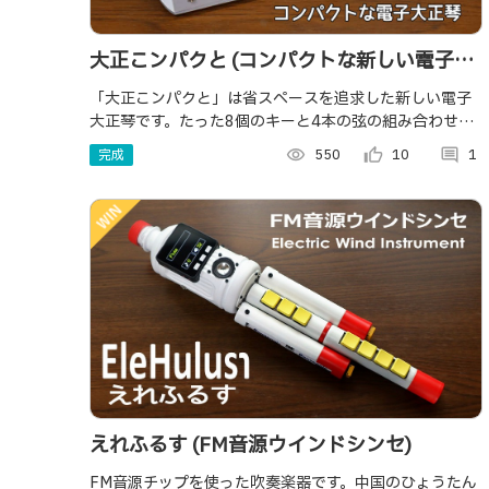
大正こンパクと (コンパクトな新しい電子大
正琴)
「大正こンパクと」は省スペースを追求した新しい電子
大正琴です。たった8個のキーと4本の弦の組み合わせで
2オクターブ以上の音域をカバーします。
完成
visibility
550
thumb_up_alt
10
comment
1
えれふるす (FM音源ウインドシンセ)
FM音源チップを使った吹奏楽器です。中国のひょうたん