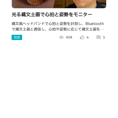
光る縄文土器で心拍と姿勢をモニター
縄文風ヘッドバンドで心拍と姿勢を計測し、Bluetooth
で縄文土器と通信し、心拍や姿勢に応じて縄文土器を発
光させます。縄文のパワーがデスクに癒しと正しい姿勢
完成
visibility
438
thumb_up_alt
6
comment
1
をもたらします。