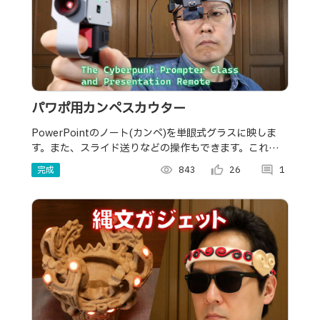
パワポ用カンペスカウター
PowerPointのノート(カンペ)を単眼式グラスに映しま
す。また、スライド送りなどの操作もできます。これで登
壇すれば、つかみはOKです。出オチとも言います。
完成
visibility
843
thumb_up_alt
26
comment
1