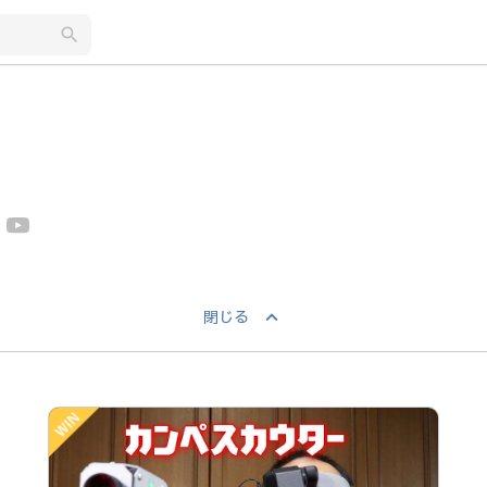
search
keyboard_arrow_up
閉じる