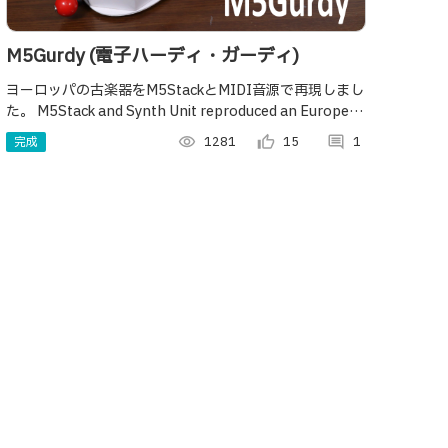
M5Gurdy (電子ハーディ・ガーディ)
ヨーロッパの古楽器をM5StackとMIDI音源で再現しまし
た。 M5Stack and Synth Unit reproduced an European
folk instrument.
完成
visibility
1281
thumb_up_alt
15
comment
1