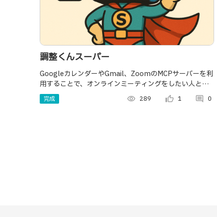
調整くんスーパー
GoogleカレンダーやGmail、ZoomのMCPサーバーを利
用することで、オンラインミーティングをしたい人との
調整をClaudeデスクトップアプリで完結します。
完成
visibility
289
thumb_up_alt
1
comment
0