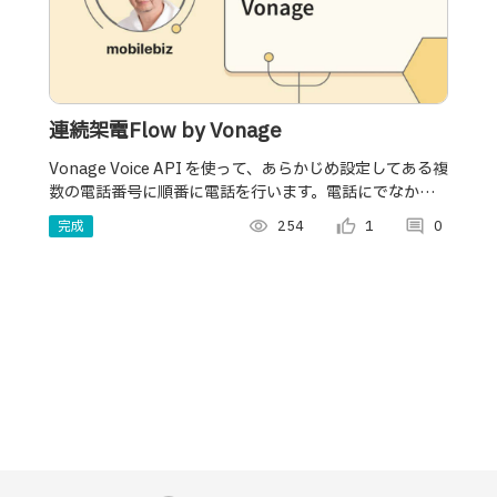
連続架電Flow by Vonage
Vonage Voice API を使って、あらかじめ設定してある複
数の電話番号に順番に電話を行います。電話にでなかっ
たり、対応ができない場合は次の人に架電をしていきま
完成
visibility
254
thumb_up_alt
1
comment
0
す。