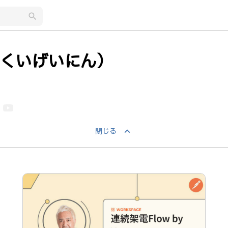
search
くいげいにん）
keyboard_arrow_up
閉じる