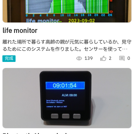
life monitor
離れた場所で暮らす高齢の親が元気に暮らしているか、見守
るためにこのシステムを作りました。センサーを使って活動
状況をデータ化しインターネットへ記録し、モニターでその
完成
visibility
139
thumb_up_alt
2
comment
0
データをグラフ化し見ることができます。