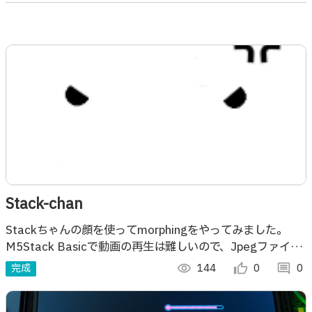
Stack-chan
Stackちゃんの顔を使ってmorphingをやってみました。
M5Stack Basicで動画の再生は難しいので、Jpegファイル
の連続表示で動画風にしました。音声で開始します。
完成
visibility
144
thumb_up_alt
0
comment
0