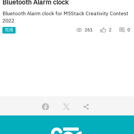
Bluetooth Alarm clock
Bluetooth Alarm clock for M5Stack Creativity Contest
2022
完成
visibility
261
thumb_up_alt
2
comment
0
share