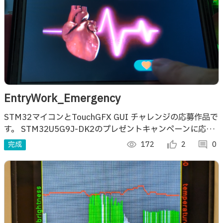
EntryWork_Emergency
STM32マイコンとTouchGFX GUI チャレンジの応募作品で
す。 STM32U5G9J-DK2のプレゼントキャンペーンに応募
したら当たってしまいました。 心臓マッサージ止めると
完成
visibility
172
thumb_up_alt
2
comment
0
Dead!!