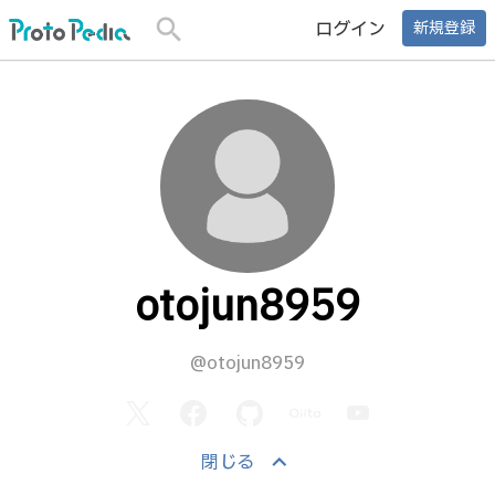
search
ログイン
新規登録
otojun8959
@otojun8959
keyboard_arrow_up
閉じる