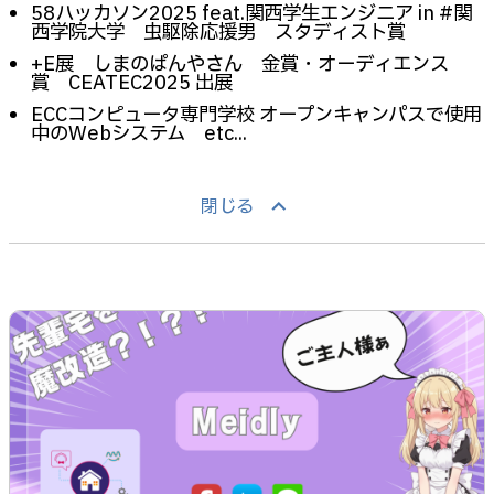
58ハッカソン2025 feat.関西学生エンジニア in #関
西学院大学 虫駆除応援男 スタディスト賞
+E展 しまのぱんやさん 金賞・オーディエンス
賞 CEATEC2025 出展
ECCコンピュータ専門学校 オープンキャンパスで使用
中のWebシステム etc...
keyboard_arrow_up
閉じる