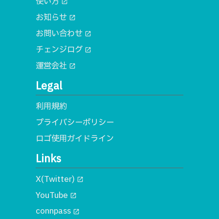
使い方
open_in_new
お知らせ
open_in_new
お問い合わせ
open_in_new
チェンジログ
open_in_new
運営会社
open_in_new
Legal
利用規約
プライバシーポリシー
ロゴ使用ガイドライン
Links
X(Twitter)
open_in_new
YouTube
open_in_new
connpass
open_in_new