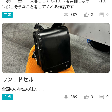
一家に一台、一人暮らしてもオカンを常備しよう！！ オカ
ンがしそうなことをしてくれる作品です！！
完成
visibility
387
thumb_up_alt
2
comment
0
ワン！ドセル
全国の小学生の味方！！
完成
visibility
889
thumb_up_alt
3
comment
0