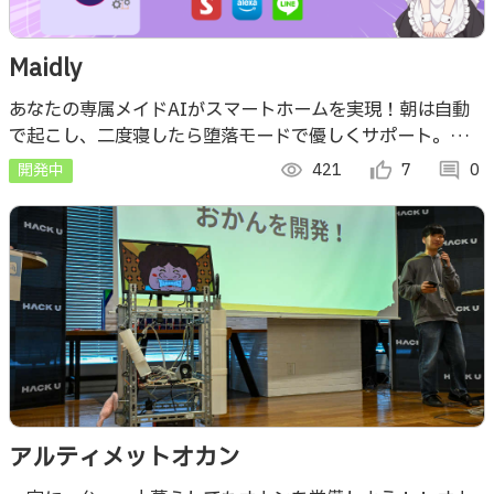
Maidly
あなたの専属メイドAIがスマートホームを実現！朝は自動
で起こし、二度寝したら堕落モードで優しくサポート。
LINEや声で家電を遠隔操作でき、帰宅前のエアコン提案
開発中
visibility
421
thumb_up_alt
7
comment
0
も！
アルティメットオカン