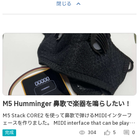
keyboard_arrow_up
閉じる
M5 Humminger 鼻歌で楽器を鳴らしたい！
M5 Stack CORE2 を使って鼻歌で弾けるMIDIインターフ
ェースを作りました。 MIDI interface that can be played
by humming
完成
visibility
304
thumb_up_alt
5
comment
0