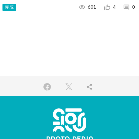
to create a game using M5 A/L
完成
visibility
601
thumb_up_alt
4
comment
0
share