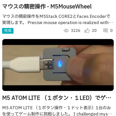
マウスの精密操作 - M5MouseWheel
マウスの精密操作をM5Stack CORE2とFaces Encoderで
実現します。 Precise mouse operation is realized with
M5Stack CORE2.
完成
visibility
3226
thumb_up_alt
20
comment
0
M5 ATOM LITE （１ボタン・１LED）でゲー
ム？！
M5 ATOM LITE （１ボタン操作・１ドット表示）1台のみ
を使ってゲーム制作に挑戦しました。 I challenged myself