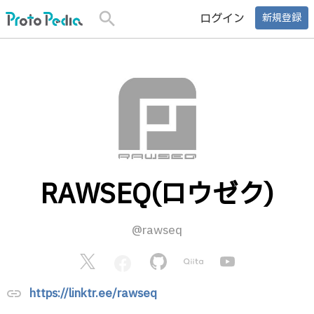
search
ログイン
新規登録
RAWSEQ(ロウゼク)
@rawseq
https://linktr.ee/rawseq
link