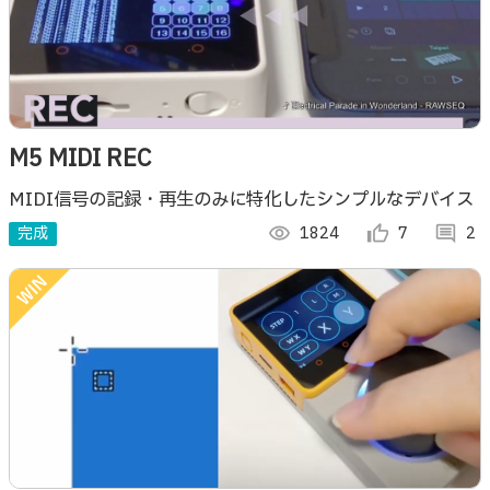
M5 MIDI REC
MIDI信号の記録・再生のみに特化したシンプルなデバイス
完成
visibility
1824
thumb_up_alt
7
comment
2