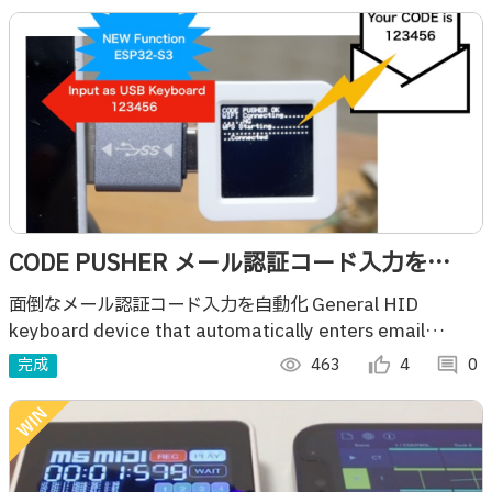
CODE PUSHER メール認証コード入力を
M5Atom S3にやってもらう
面倒なメール認証コード入力を自動化 General HID
keyboard device that automatically enters email
verification codes.
完成
visibility
463
thumb_up_alt
4
comment
0