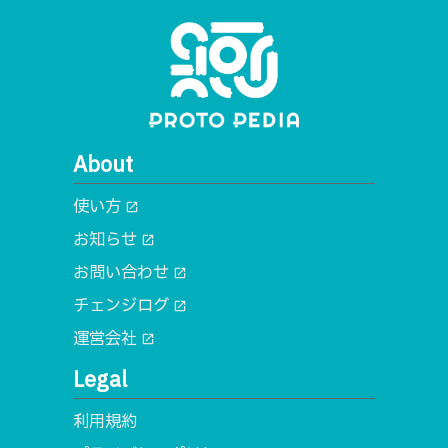
About
使い方
open_in_new
お知らせ
open_in_new
お問い合わせ
open_in_new
チェンジログ
open_in_new
運営会社
open_in_new
Legal
利用規約