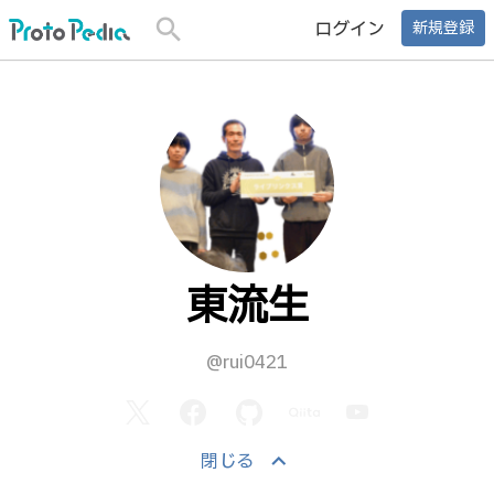
search
ログイン
新規登録
東流生
@rui0421
keyboard_arrow_up
閉じる