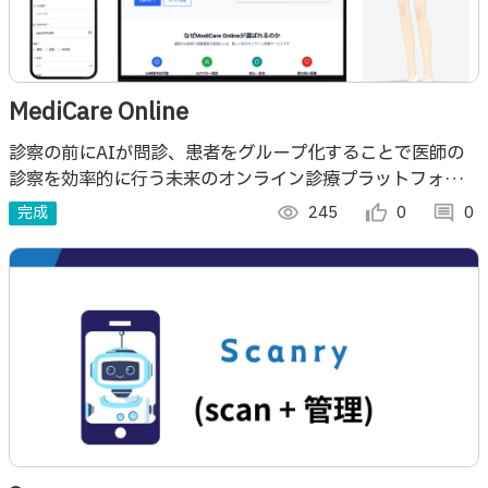
MediCare Online
診察の前にAIが問診、患者をグループ化することで医師の
診察を効率的に行う未来のオンライン診療プラットフォー
ム。
完成
visibility
245
thumb_up_alt
0
comment
0