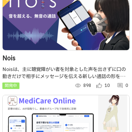
Nois
Noisは、主に聴覚障がい者を対象とした声を出さずに口の
動きだけで相手にメッセージを伝える新しい通話の形を提供
するアプリです。
開発中
visibility
898
thumb_up_alt
10
comment
0