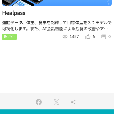
Healpass
運動データ、体重、食事を記録して目標体型を３D モデルで
可視化します。また、AI会話機能による孤食の改善やアレル
ギーや持病を考慮したレシピ提案や栄養分析なども提供しま
開発中
visibility
1457
thumb_up_alt
6
comment
0
す。
share