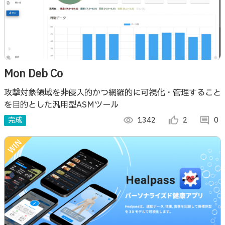
Mon Deb Co
攻撃対象領域を非侵入的かつ網羅的に可視化・管理すること
を目的とした汎用型ASMツール
完成
visibility
1342
thumb_up_alt
2
comment
0