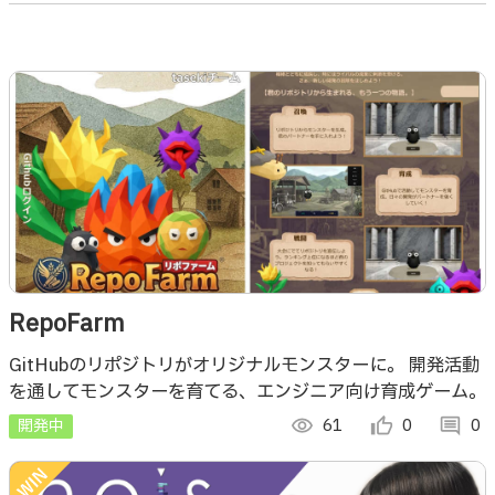
RepoFarm
GitHubのリポジトリがオリジナルモンスターに。 開発活動
を通してモンスターを育てる、エンジニア向け育成ゲーム。
開発中
visibility
61
thumb_up_alt
0
comment
0