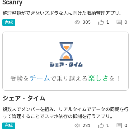
Scanry
整理整頓ができないズボラな人に向けた収納管理アプリ。
完成
visibility
305
thumb_up_alt
1
comment
0
シェア・タイム
複数人でメンバーを組み、リアルタイムでデータの同期を行
って管理することでスマホ依存の抑制を行うアプリ。
完成
visibility
281
thumb_up_alt
1
comment
0