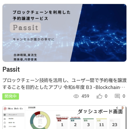
Passit
ブロックチェーン技術を活用し、ユーザー間で予約権を譲渡
することを目的としたアプリ 令和6年度 B3 -Blockchain
Business plan Workshop- ブロックチェーン特別賞受賞
開発中
visibility
459
thumb_up_alt
0
comment
0