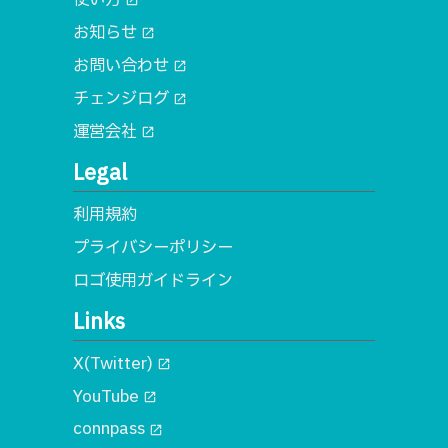
open_in_new
お知らせ
open_in_new
お問い合わせ
open_in_new
チェンジログ
open_in_new
運営会社
open_in_new
Legal
利用規約
プライバシーポリシー
ロゴ使用ガイドライン
Links
X(Twitter)
open_in_new
YouTube
open_in_new
connpass
open_in_new