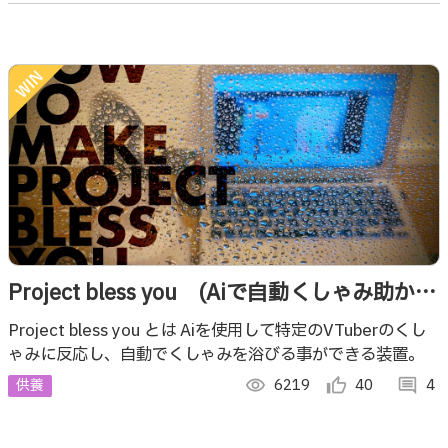
Project bless you (Aiで自動くしゃみ助かる
装置)
Project bless you とは Aiを使用して特定のVTuberのくし
ゃみに反応し、自動でくしゃみを浴びる事ができる装置。
供養
visibility
6219
thumb_up_alt
40
comment
4