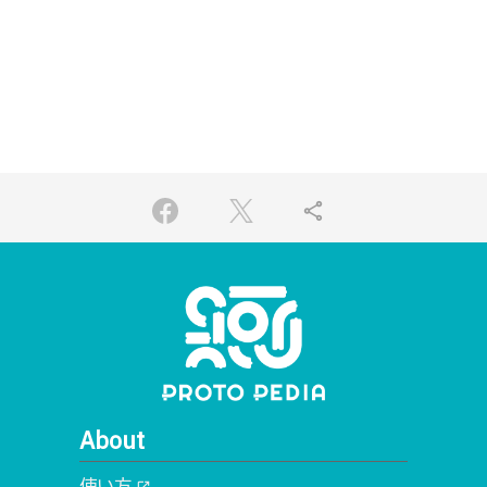
share
About
使い方