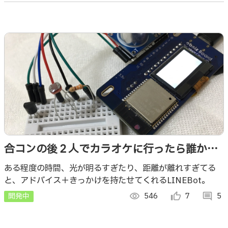
合コンの後２人でカラオケに行ったら誰かに
後押しされて自然と距離を縮められた件
ある程度の時間、光が明るすぎたり、距離が離れすぎてる
と、アドバイス＋きっかけを持たせてくれるLINEBot。
開発中
visibility
546
thumb_up_alt
7
comment
5