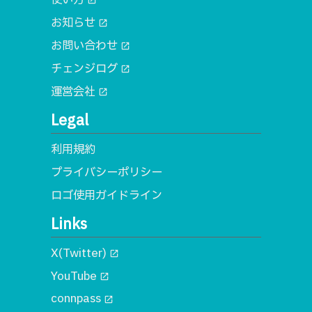
open_in_new
お知らせ
open_in_new
お問い合わせ
open_in_new
チェンジログ
open_in_new
運営会社
open_in_new
Legal
利用規約
プライバシーポリシー
ロゴ使用ガイドライン
Links
X(Twitter)
open_in_new
YouTube
open_in_new
connpass
open_in_new