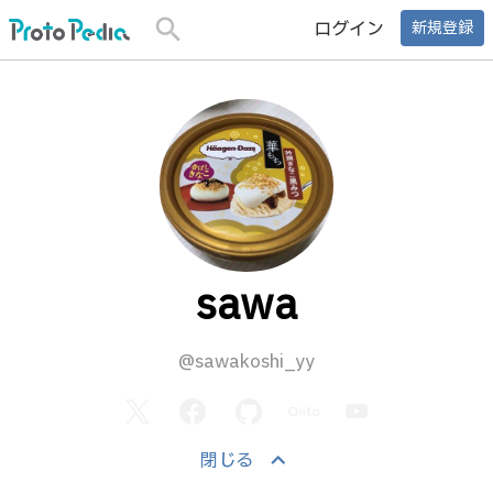
search
ログイン
新規登録
sawa
@sawakoshi_yy
keyboard_arrow_up
閉じる