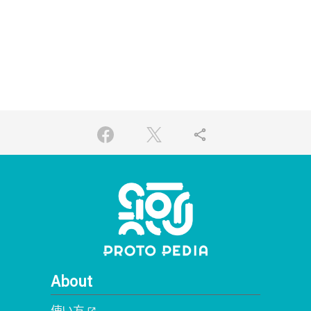
share
About
使い方