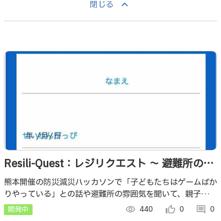
keyboard_arrow_up
閉じる
Resili-Quest：レジリクエスト ～ 避難所のヒ
ーロー
熊本開催の防災減災ハッカソンで「子どもたちはゲームばか
りやっている」との話や避難所の雰囲気を聞いて、親子や他
人同士のコミュニケーションが大きな課題と感じ、ゲームに
開発中
visibility
440
thumb_up_alt
0
comment
0
夢中になる子どもたちの力で解決できないかと着想。インタ