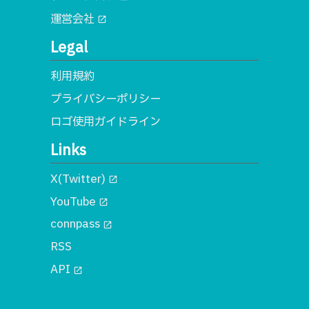
運営会社
open_in_new
Legal
利用規約
プライバシーポリシー
ロゴ使用ガイドライン
Links
X(Twitter)
open_in_new
YouTube
open_in_new
connpass
open_in_new
RSS
API
open_in_new