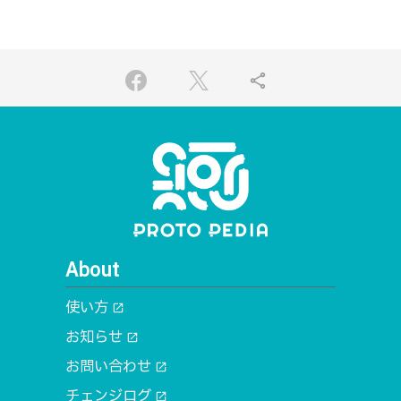
share
About
使い方
open_in_new
お知らせ
open_in_new
お問い合わせ
open_in_new
チェンジログ
open_in_new