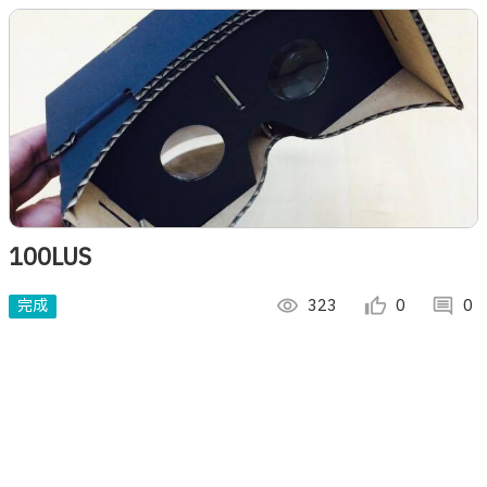
ーネットがない状況でも出来るローカルWifiシステムにより
実現。
100LUS
完成
visibility
323
thumb_up_alt
0
comment
0