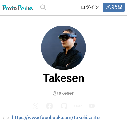
search
ログイン
新規登録
Takesen
@takesen
https://www.facebook.com/takehisa.ito
link