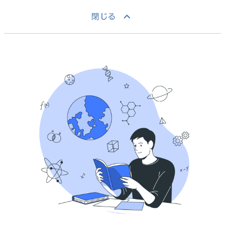
keyboard_arrow_up
閉じる