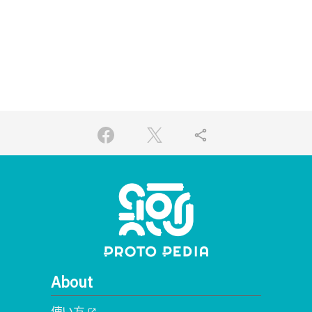
share
About
使い方