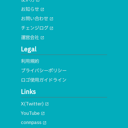
open_in_new
お知らせ
open_in_new
お問い合わせ
open_in_new
チェンジログ
open_in_new
運営会社
open_in_new
Legal
利用規約
プライバシーポリシー
ロゴ使用ガイドライン
Links
X(Twitter)
open_in_new
YouTube
open_in_new
connpass
open_in_new