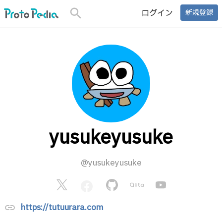
search
ログイン
新規登録
yusukeyusuke
@yusukeyusuke
https://tutuurara.com
link