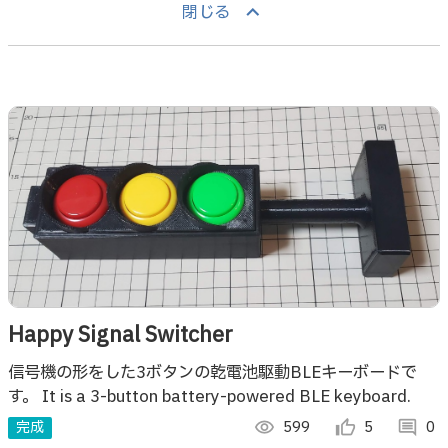
keyboard_arrow_up
閉じる
Happy Signal Switcher
信号機の形をした3ボタンの乾電池駆動BLEキーボードで
す。 It is a 3-button battery-powered BLE keyboard.
完成
visibility
599
thumb_up_alt
5
comment
0