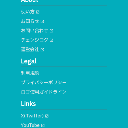
About
使い方
open_in_new
お知らせ
open_in_new
お問い合わせ
open_in_new
チェンジログ
open_in_new
運営会社
open_in_new
Legal
利用規約
プライバシーポリシー
ロゴ使用ガイドライン
Links
X(Twitter)
open_in_new
YouTube
open_in_new