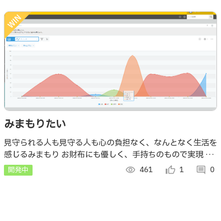
みまもりたい
見守られる人も見守る人も心の負担なく、なんとなく生活を
感じるみまもり お財布にも優しく、手持ちのもので実現 最
新機器不要、Arduino UnoからLTE回線の活用が可能。
開発中
visibility
461
thumb_up_alt
1
comment
0