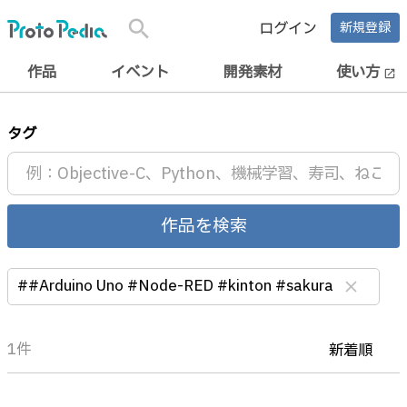
search
ログイン
新規登録
作品
イベント
開発素材
使い方
open_in_new
タグ
作品を検索
##Arduino Uno #Node-RED #kinton #sakura
clear
1件
新着順