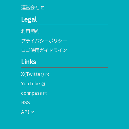
運営会社
open_in_new
Legal
利用規約
プライバシーポリシー
ロゴ使用ガイドライン
Links
X(Twitter)
open_in_new
YouTube
open_in_new
connpass
open_in_new
RSS
API
open_in_new