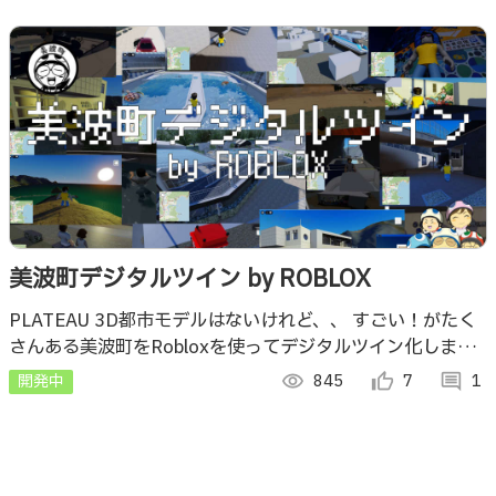
美波町デジタルツイン by ROBLOX
PLATEAU 3D都市モデルはないけれど、、 すごい！がたく
さんある美波町をRobloxを使ってデジタルツイン化しまし
た！
開発中
visibility
845
thumb_up_alt
7
comment
1