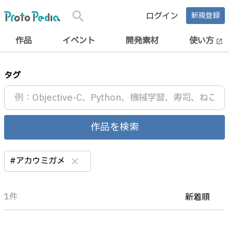
search
ログイン
新規登録
作品
イベント
開発素材
使い方
open_in_new
タグ
作品を検索
#アカウミガメ
clear
1件
新着順