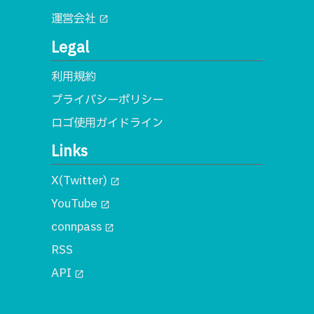
運営会社
open_in_new
Legal
利用規約
プライバシーポリシー
ロゴ使用ガイドライン
Links
X(Twitter)
open_in_new
YouTube
open_in_new
connpass
open_in_new
RSS
API
open_in_new