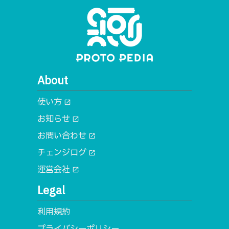
About
使い方
open_in_new
お知らせ
open_in_new
お問い合わせ
open_in_new
チェンジログ
open_in_new
運営会社
open_in_new
Legal
利用規約
プライバシーポリシー