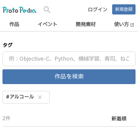
search
ログイン
新規登録
作品
イベント
開発素材
使い方
open_in_new
タグ
作品を検索
#アルコール
clear
2件
新着順