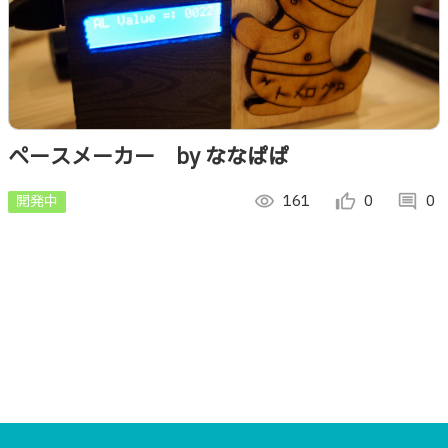
ペースメーカー by ななぱぱ
開発中
visibility
161
thumb_up_alt
0
comment
0