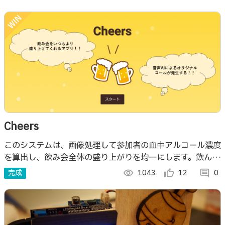
Cheers
このシステムは、画像処理して参加者の血中アルコール濃度
を算出し、飲み会全体の盛り上がりを均一にします。飲んで
ない人には、音声AIによる飲みコールが流れます。 下の
完成
visibility
1043
thumb_up_alt
12
comment
0
URLからアプリが使えます！