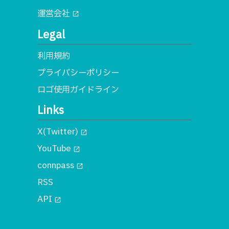
運営会社
open_in_new
Legal
利用規約
プライバシーポリシー
ロゴ使用ガイドライン
Links
X(Twitter)
open_in_new
YouTube
open_in_new
connpass
open_in_new
RSS
API
open_in_new