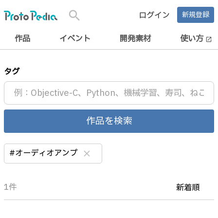
search
ログイン
新規登録
作品
イベント
開発素材
使い方
open_in_new
タグ
作品を検索
#オーディオアンプ
clear
1件
新着順