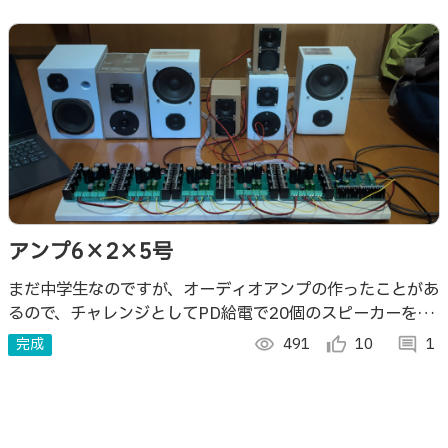
アンプ6×2×5号
まだ中学生なのですが、オーディオアンプの作ったことがあ
るので、チャレンジとしてPD給電で20個のスピーカーを駆
動できるAB級アンプを作成しました。
完成
visibility
491
thumb_up_alt
10
comment
1