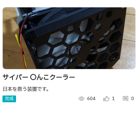
サイバー 〇んこクーラー
日本を救う装置です。
完成
visibility
604
thumb_up_alt
1
comment
0