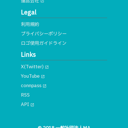
運営会社
open_in_new
Legal
利用規約
プライバシーポリシー
ロゴ使用ガイドライン
Links
X(Twitter)
open_in_new
YouTube
open_in_new
connpass
open_in_new
RSS
API
open_in_new