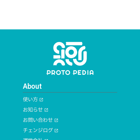
About
使い方
open_in_new
お知らせ
open_in_new
お問い合わせ
open_in_new
チェンジログ
open_in_new