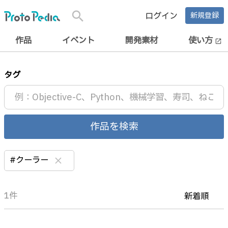
search
ログイン
新規登録
作品
イベント
開発素材
使い方
open_in_new
タグ
作品を検索
#クーラー
clear
1件
新着順