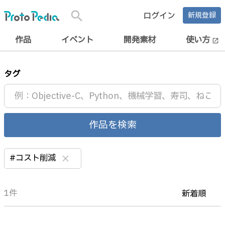
search
ログイン
新規登録
作品
イベント
開発素材
使い方
open_in_new
タグ
作品を検索
#コスト削減
clear
1件
新着順