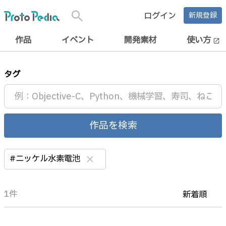
search
ログイン
新規登録
作品
イベント
開発素材
使い方
open_in_new
タグ
作品を検索
#ニッケル水素電池
clear
1件
新着順