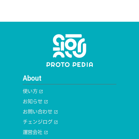
About
使い方
open_in_new
お知らせ
open_in_new
お問い合わせ
open_in_new
チェンジログ
open_in_new
運営会社
open_in_new