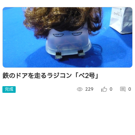
鉄のドアを走るラジコン「べ2号」
完成
visibility
229
thumb_up_alt
0
comment
0