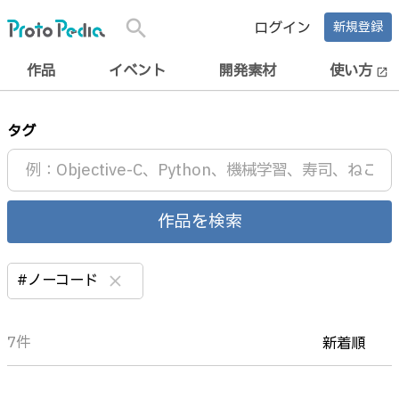
search
ログイン
新規登録
作品
イベント
開発素材
使い方
open_in_new
タグ
作品を検索
#ノーコード
clear
7件
新着順