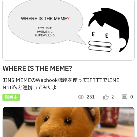
WHERE IS THE MEME?
JINS MEMEのWebhook機能を使ってIFTTTでLINE
Notifyと連携してみたよ
開発中
visibility
251
thumb_up_alt
2
comment
0