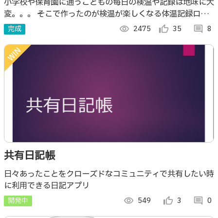
ポ)v2
小学校や保育園に通うこどもの毎日の検温や記録は地味に大
変。。。 そこで作ったのが検温が楽しくなる体温記録ロボ
ット。
完成
visibility
2475
thumb_up_alt
35
comment
8
共有日記帳
日々あったことをクローズドなコミュニティで共有したい時
に利用できる日記アプリ
開発中
visibility
549
thumb_up_alt
3
comment
0