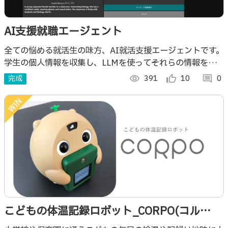
AI支援就職エージェント
全ての悩める就活生の味方、AI就活支援エージェントです。
学生の個人情報を収集し、LLMを使ってそれらの情報を分
析します。学生に最適な企業やキャリアパスを提案します。
完成
visibility
391
thumb_up_alt
10
comment
0
意外な「天職」に出会えるかも？！
こどもの体温記録ロボット_CORPO(コル