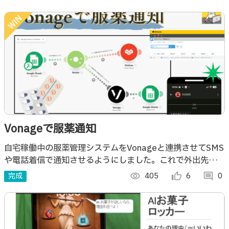
Vonageで服薬通知
自宅稼働中の服薬管理システムをVonageと連携させてSMS
や電話着信で通知させるようにしました。これで外出先にい
ても薬の飲み忘れがなくなる！たすかる！
完成
visibility
405
thumb_up_alt
6
comment
0