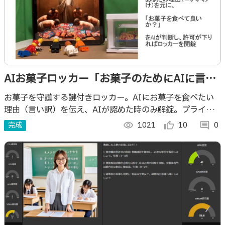
AIお菓子ロッカー「お菓子のためにAIに言い
訳して 恥ずかしくないの？」
お菓子を守護する鍵付きロッカー。AIにお菓子を食べたい
理由（言い訳）を伝え、AIが認めた時のみ解錠。プライド
を試され、食べ過ぎを防ぐ。 1行もコードを書かずにで構築
完成
visibility
1021
thumb_up_alt
10
comment
0
でき、カスタマイズも容易です。