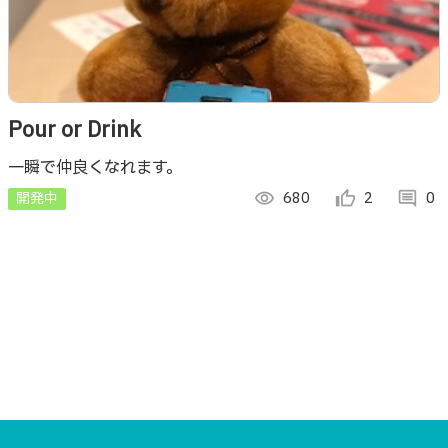
Pour or Drink
一瞬で仲良くなれます。
開発中
visibility
680
thumb_up_alt
2
comment
0