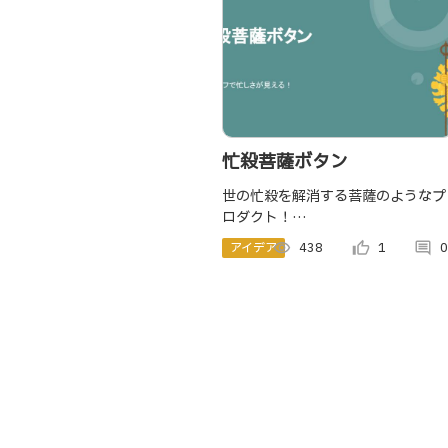
忙殺菩薩ボタン
世の忙殺を解消する菩薩のようなプ
ロダクト！
https://twitter.com/i74176307
アイデア
visibility
438
thumb_up_alt
1
comment
0