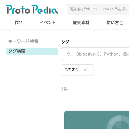
作品
イベント
開発素材
使い方
open_in_new
キーワード検索
タグ
タグ検索
#バズり
clear
1件