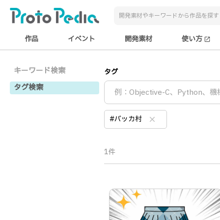
作品
イベント
開発素材
使い方
open_in_new
キーワード検索
タグ
タグ検索
#バッカ村
clear
1件