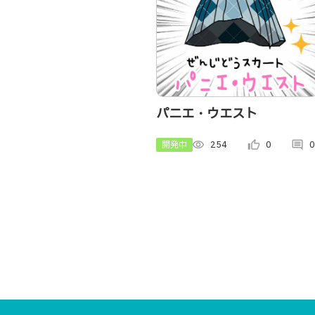
パニエ・ウエスト
開発中
visibility
254
thumb_up_alt
0
comment
0