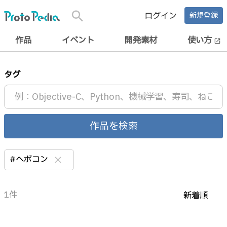
search
ログイン
新規登録
作品
イベント
開発素材
使い方
open_in_new
タグ
作品を検索
#ヘボコン
clear
1件
新着順