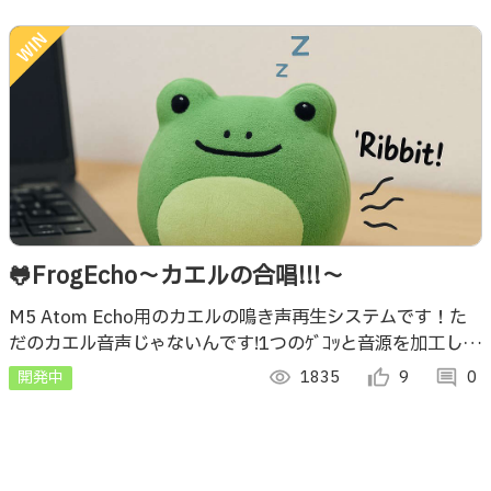
🐸FrogEcho〜カエルの合唱!!!〜
M5 Atom Echo用のカエルの鳴き声再生システムです！た
だのカエル音声じゃないんです!1つのｹﾞｺｯと音源を加工し個
体差表現！複数atomで同期！リアルなカエルの合唱が聞こ
開発中
visibility
1835
thumb_up_alt
9
comment
0
えるよ！