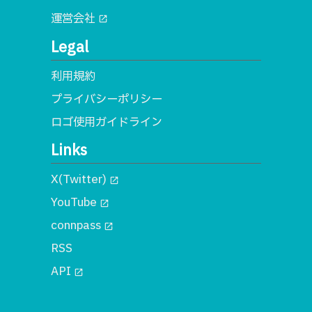
運営会社
open_in_new
Legal
利用規約
プライバシーポリシー
ロゴ使用ガイドライン
Links
X(Twitter)
open_in_new
YouTube
open_in_new
connpass
open_in_new
RSS
API
open_in_new