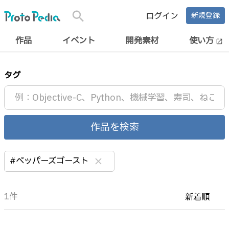
search
ログイン
新規登録
作品
イベント
開発素材
使い方
open_in_new
タグ
作品を検索
#ペッパーズゴースト
clear
1件
新着順