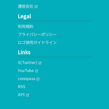
運営会社
open_in_new
Legal
利用規約
プライバシーポリシー
ロゴ使用ガイドライン
Links
X(Twitter)
open_in_new
YouTube
open_in_new
connpass
open_in_new
RSS
API
open_in_new