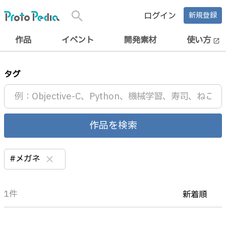
search
ログイン
新規登録
作品
イベント
開発素材
使い方
open_in_new
タグ
作品を検索
#メガネ
clear
1件
新着順