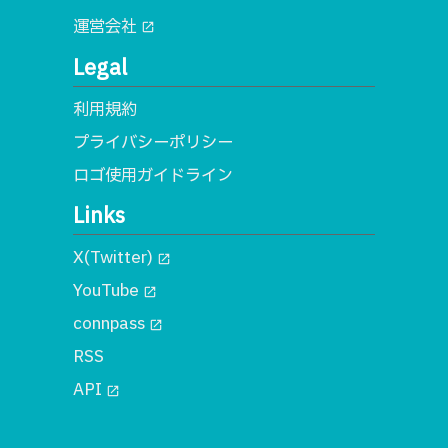
運営会社
open_in_new
Legal
利用規約
プライバシーポリシー
ロゴ使用ガイドライン
Links
X(Twitter)
open_in_new
YouTube
open_in_new
connpass
open_in_new
RSS
API
open_in_new