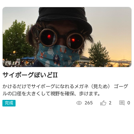
サイボーグぽいどII
かけるだけでサイボーグになれるメガネ（見ため） ゴーグ
ルの口径を大きくして視野を確保、歩けます。
完成
visibility
265
thumb_up_alt
2
comment
0