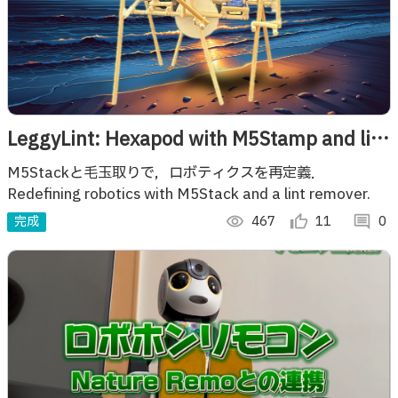
LeggyLint: Hexapod with M5Stamp and lint
remover
M5Stackと毛玉取りで，ロボティクスを再定義．
Redefining robotics with M5Stack and a lint remover.
完成
visibility
467
thumb_up_alt
11
comment
0