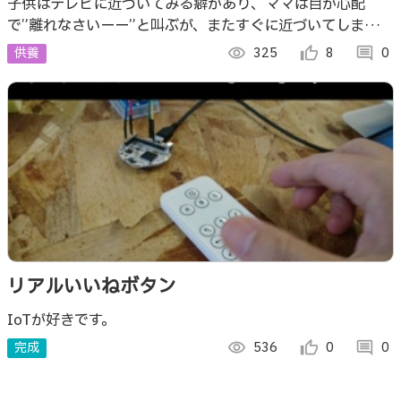
子供はテレビに近づいてみる癖があり、ママは目が心配
で”離れなさいーー”と叫ぶが、またすぐに近づいてしまう。
このBOXはママの代わりに注意してくれ、あまり近ずくと
供養
visibility
325
thumb_up_alt
8
comment
0
OFFしてしまい忙しいママは安心。
リアルいいねボタン
IoTが好きです。
完成
visibility
536
thumb_up_alt
0
comment
0