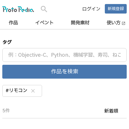
search
ログイン
新規登録
作品
イベント
開発素材
使い方
open_in_new
タグ
作品を検索
#リモコン
clear
5件
新着順