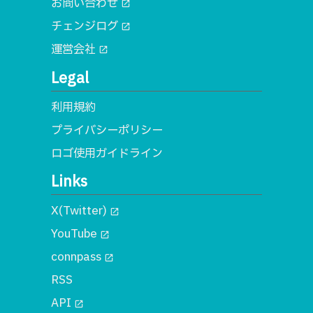
お問い合わせ
open_in_new
チェンジログ
open_in_new
運営会社
open_in_new
Legal
利用規約
プライバシーポリシー
ロゴ使用ガイドライン
Links
X(Twitter)
open_in_new
YouTube
open_in_new
connpass
open_in_new
RSS
API
open_in_new