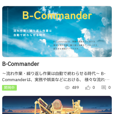
B-Commander
～流れ作業・繰り返し作業は自動で終わらせる時代～ B-
Commanderは、実務や娯楽などにおける、 様々な流れ作
業・繰り返し作業をワンタッチで 完了する補助デバイスで
開発中
visibility
489
thumb_up_alt
0
comment
0
す。