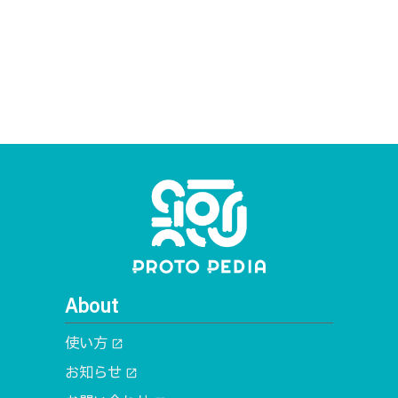
About
使い方
open_in_new
お知らせ
open_in_new