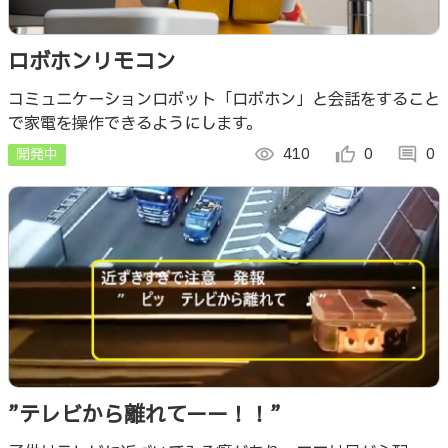
ロボホンリモコン
コミュニケーションロボット「ロボホン」と会話をすること
で家電を操作できるようにします。
開発中
visibility
410
thumb_up_alt
0
comment
0
”テレビから離れてーー！！”