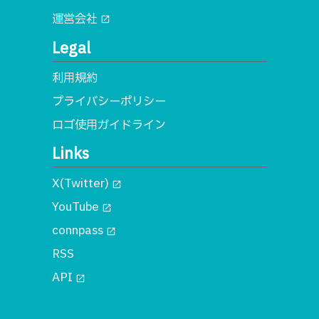
運営会社
open_in_new
Legal
利用規約
プライバシーポリシー
ロゴ使用ガイドライン
Links
X(Twitter)
open_in_new
YouTube
open_in_new
connpass
open_in_new
RSS
API
open_in_new