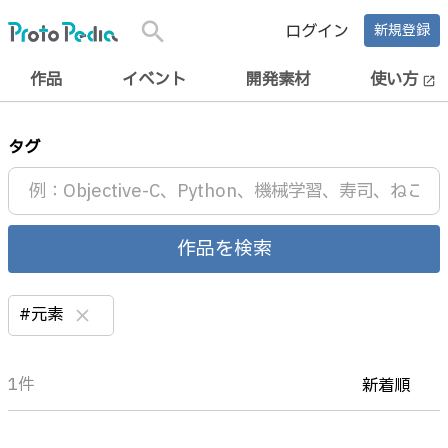
search
ログイン
新規登録
作品
イベント
開発素材
使い方
open_in_new
タグ
作品を検索
#元素
clear
1件
新着順