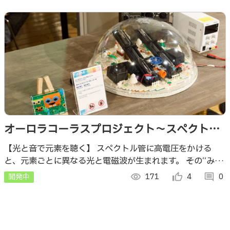
オーロラコーラスプロジェクト～スペクトル
管の元素の違いで奏でられる光と音の楽器を
【光と音で元素を聴く】 スペクトル管に高電圧をかける
と、元素ごとに異なる光と電磁波が生まれます。 その“みえ
つくる～
ない音”を手がかりに、元素の違いを奏でる楽器を制作して
開発中
visibility
171
thumb_up_alt
4
comment
0
います。