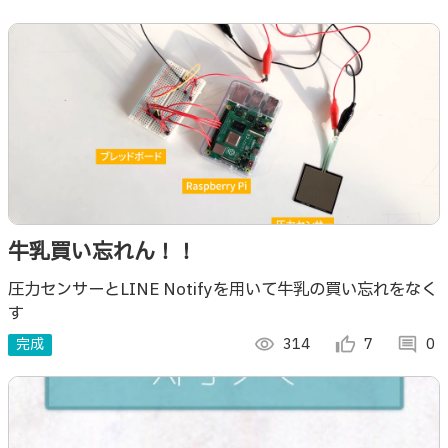
牛乳買い忘れん！！
圧力センサーとLINE Notifyを用いて牛乳の買い忘れをなく
す
完成
visibility
314
thumb_up_alt
7
comment
0