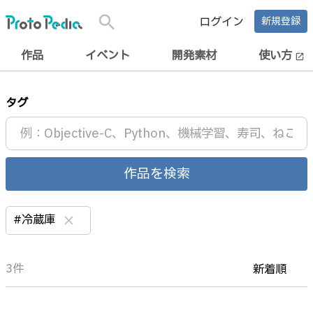
search
ログイン
新規登録
作品
イベント
開発素材
使い方
open_in_new
タグ
作品を検索
#冷蔵庫
clear
3件
新着順