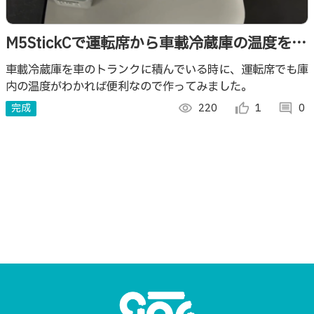
M5StickCで運転席から車載冷蔵庫の温度をわ
かるようにしてみた
車載冷蔵庫を車のトランクに積んでいる時に、運転席でも庫
内の温度がわかれば便利なので作ってみました。
完成
visibility
220
thumb_up_alt
1
comment
0