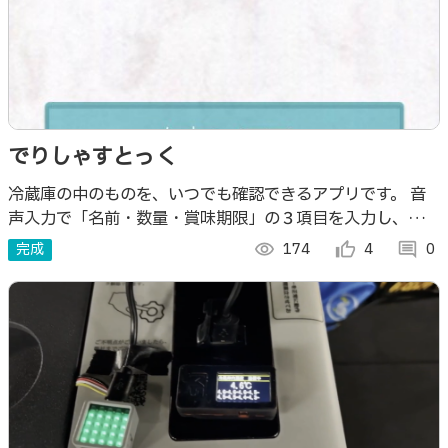
でりしゃすとっく
冷蔵庫の中のものを、いつでも確認できるアプリです。 音
声入力で「名前・数量・賞味期限」の３項目を入力し、リス
トに食材を登録します。
完成
visibility
174
thumb_up_alt
4
comment
0