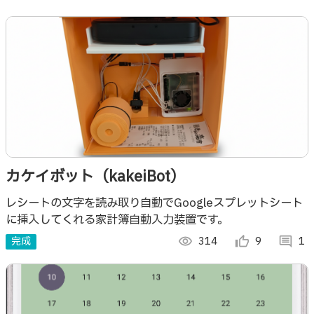
カケイボット（kakeiBot）
レシートの文字を読み取り自動でGoogleスプレットシート
に挿入してくれる家計簿自動入力装置です。
完成
visibility
314
thumb_up_alt
9
comment
1