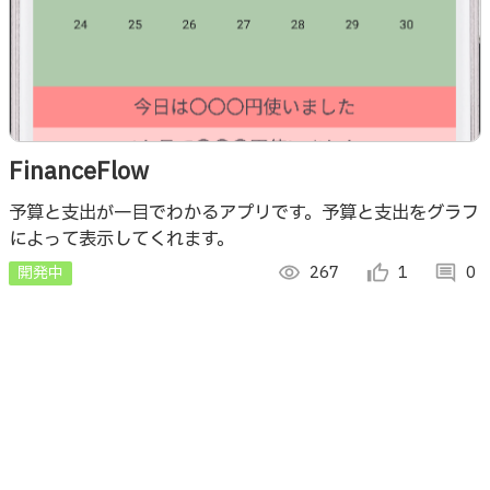
FinanceFlow
予算と支出が一目でわかるアプリです。予算と支出をグラフ
によって表示してくれます。
開発中
visibility
267
thumb_up_alt
1
comment
0