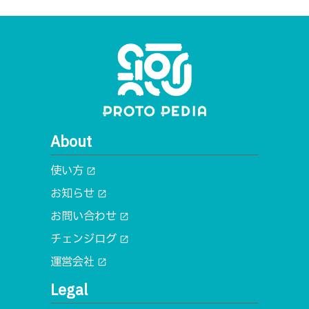
About
使い方
open_in_new
お知らせ
open_in_new
お問い合わせ
open_in_new
チェンジログ
open_in_new
運営会社
open_in_new
Legal