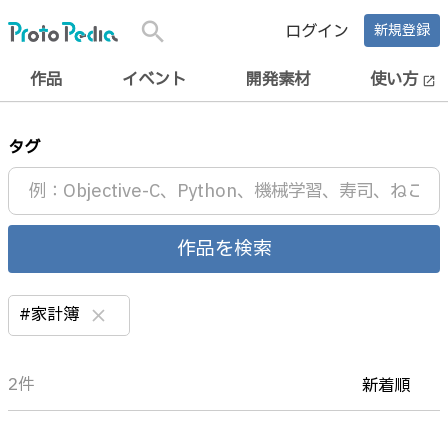
search
ログイン
新規登録
作品
イベント
開発素材
使い方
open_in_new
タグ
作品を検索
#家計簿
clear
2件
新着順