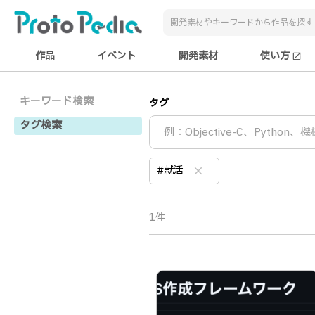
作品
イベント
開発素材
使い方
open_in_new
キーワード検索
タグ
タグ検索
#就活
clear
1件