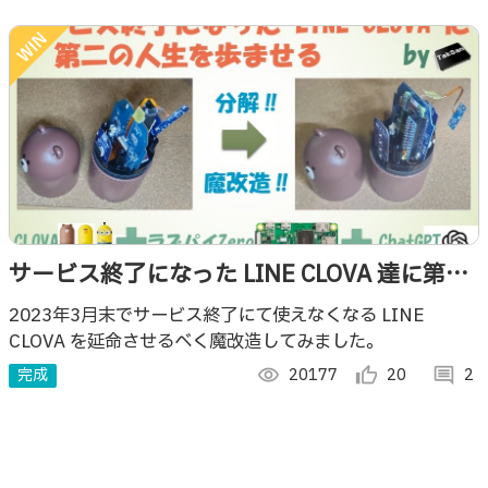
サービス終了になった LINE CLOVA 達に第二
の人生を歩ませる
2023年3月末でサービス終了にて使えなくなる LINE
CLOVA を延命させるべく魔改造してみました。
完成
visibility
20177
thumb_up_alt
20
comment
2