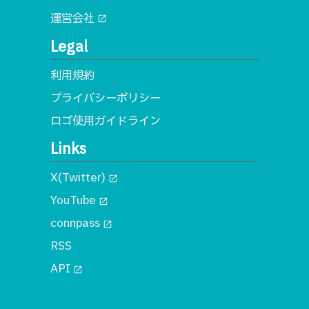
運営会社
open_in_new
Legal
利用規約
プライバシーポリシー
ロゴ使用ガイドライン
Links
X(Twitter)
open_in_new
YouTube
open_in_new
connpass
open_in_new
RSS
API
open_in_new