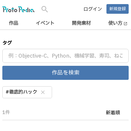
search
ログイン
新規登録
作品
イベント
開発素材
使い方
open_in_new
タグ
作品を検索
#徹底的ハック
clear
1件
新着順