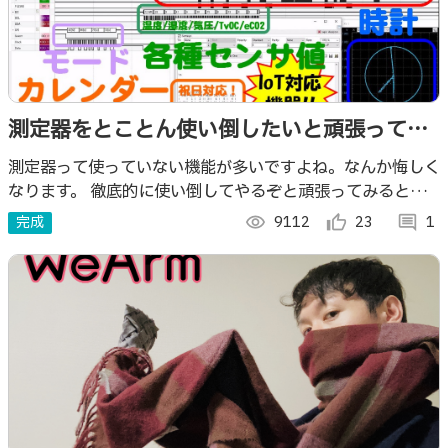
測定器をとことん使い倒したいと頑張ってみ
た結果…
測定器って使っていない機能が多いですよね。なんか悔しく
なります。 徹底的に使い倒してやるぞと頑張ってみると、
なんと凄いモノができてしまいました。 測定器もIoT機器の
完成
visibility
9112
thumb_up_alt
23
comment
1
仲間入りを果たすことができました。