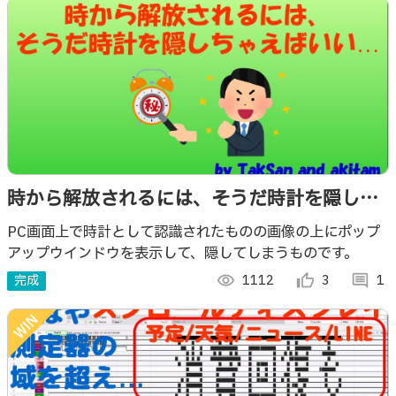
時から解放されるには、そうだ時計を隠しち
ゃえばいい…
PC画面上で時計として認識されたものの画像の上にポップ
アップウインドウを表示して、隠してしまうものです。
完成
visibility
1112
thumb_up_alt
3
comment
1