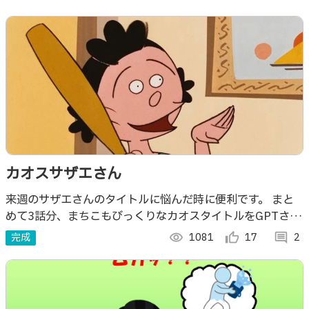
カオスサザエさん
来週のサザエさんのタイトルに悩んだ時に便利です。 まと
めて3話分、まちこもびっくりなカオスタイトルをGPTさん
が考えてくれます。
完成
visibility
1081
thumb_up_alt
17
comment
2