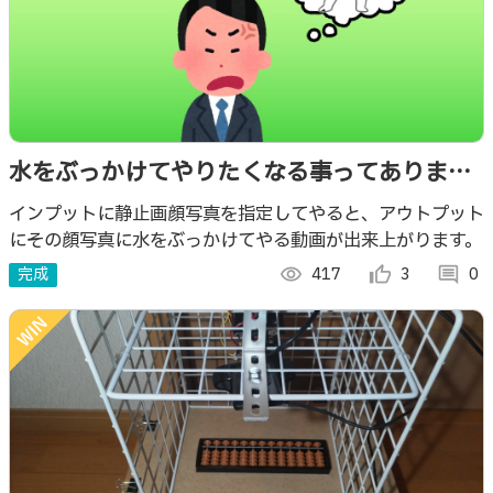
水をぶっかけてやりたくなる事ってあります
よね！！
インプットに静止画顔写真を指定してやると、アウトプット
にその顔写真に水をぶっかけてやる動画が出来上がります。
完成
visibility
417
thumb_up_alt
3
comment
0