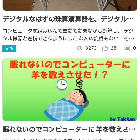
デジタルなはずの珠算演算器を、デジタル化
演算機にしてみた！
コンピュータを組み込んで自動で動きながら計算し、 デジ
タル機器と連携できるようにした なんの変哲もない「そろ
ばん」です。
完成
visibility
3273
thumb_up_alt
28
comment
0
眠れないのでコンピューターに 羊を数えさせ