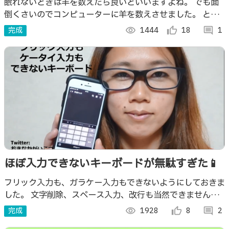
た！？
眠れないときは羊を数えたら良いといいますよね。 でも面
倒くさいのでコンピューターに羊を数えさせました。 とっ
ても効果がありそうです。
完成
visibility
1444
thumb_up_alt
18
comment
1
ほぼ入力できないキーボードが無駄すぎた📱
フリック入力も、ガラケー入力もできないようにしておきま
した。 文字削除、スペース入力、改行も当然できません。
思う存分イライラしてください。
完成
visibility
1928
thumb_up_alt
8
comment
2