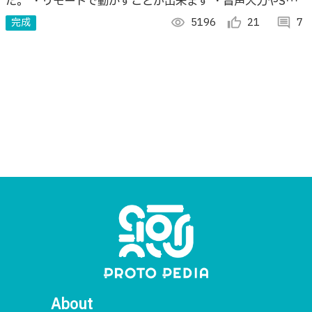
た。 ・リモートで動かすことが出来ます ・音声入力やSNS
で動かすことも出来ます。 ・動かしたキーボードに繋いだ
完成
visibility
5196
thumb_up_alt
21
comment
7
PC に文字を出力出来ます。
About