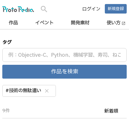
search
ログイン
新規登録
作品
イベント
開発素材
使い方
open_in_new
タグ
作品を検索
#技術の無駄遣い
clear
9件
新着順