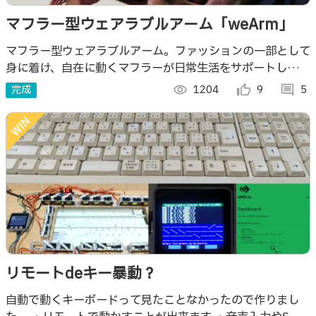
マフラー型ウェアラブルアーム「weArm」
マフラー型ウェアラブルアーム。ファッションの一部として
身に着け、自在に動くマフラーが日常生活をサポートしてく
れる。
完成
visibility
1204
thumb_up_alt
9
comment
5
リモートdeキー暴動？
自動で動くキーボードって見たことなかったので作りまし