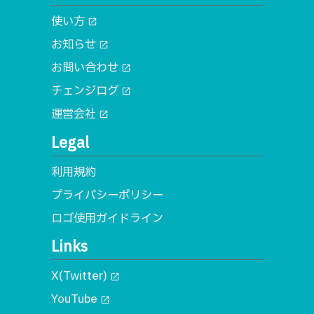
使い方
open_in_new
お知らせ
open_in_new
お問い合わせ
open_in_new
チェンジログ
open_in_new
運営会社
open_in_new
Legal
利用規約
プライバシーポリシー
ロゴ使用ガイドライン
Links
X(Twitter)
open_in_new
YouTube
open_in_new