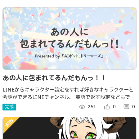
あの人に包まれてるんだもんっ！！
LINEからキャラクター設定をすれば好きなキャラクターと
会話ができるLINEチャンネル。 英語で返す設定などもで
き、語学にも活用できる。
完成
visibility
251
thumb_up_alt
0
comment
0