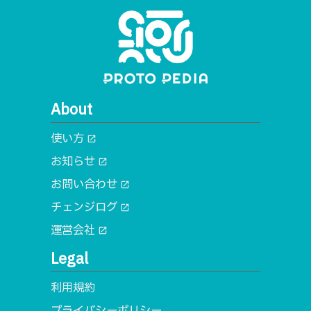
About
使い方
open_in_new
お知らせ
open_in_new
お問い合わせ
open_in_new
チェンジログ
open_in_new
運営会社
open_in_new
Legal
利用規約
プライバシーポリシー