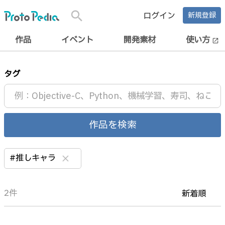
search
ログイン
新規登録
作品
イベント
開発素材
使い方
open_in_new
タグ
作品を検索
#推しキャラ
clear
2件
新着順