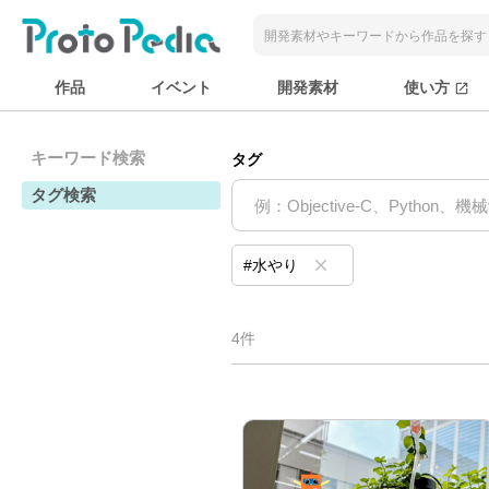
作品
イベント
開発素材
使い方
open_in_new
キーワード検索
タグ
タグ検索
clear
#水やり
4件