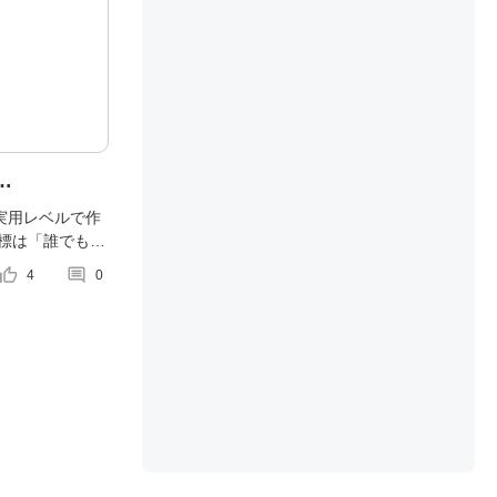
2【AtomLite
実用レベルで作
目標は「誰でも作
t】
装置」です。 今
humb_up_alt
comment
4
0
くりで室内でも
した。