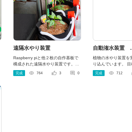
遠隔水やり装置
自動潅水装置
SALZminiSolo
Raspberry piと他２枚の自作基板で
植物の水やり装置を
構成された遠隔水やり装置です。遠
り込んでいます。 
＋WateringUni
隔での水やり操作と土壌水分量の確
れて長時間稼働する
visibility
thumb_up_alt
comment
visibility
t
完成
764
3
0
完成
712
張
認機能が搭載されています。通信プ
年はコンパクトなつ
ロトコルはSlackのSocketModeで実
使える装置になりま
装しています。