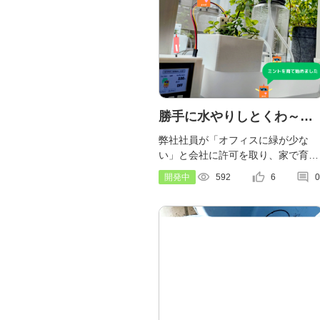
勝手に水やりしとくわ～オ
フィスの緑化～
弊社社員が「オフィスに緑が少な
い」と会社に許可を取り、家で育て
ているミントを持ってきて育て始め
visibility
thumb_up_alt
comment
開発中
592
6
0
ました！ しかし、長期休みとか出
の時とかどうするの？ってことで、
自動水やり機を作ってみました!