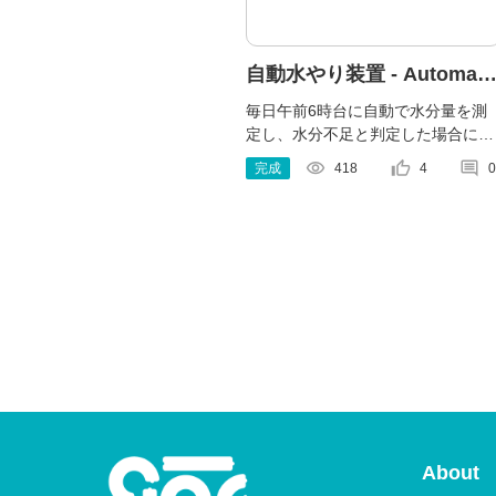
自動水やり装置 - Automati
water supply device -
毎日午前6時台に自動で水分量を測
定し、水分不足と判定した場合には
お花に水をやることができる装置で
visibility
thumb_up_alt
comment
完成
418
4
0
す。
About