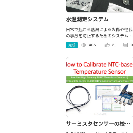
水温測定システム
日常で起こる熱湯による火傷や怪我
の事故を防止するためのシステムで
す。 温度センサで測定した水温をデ
完成
visibility
406
thumb_up_alt
6
comment
0
ィスプレイに表示させ、一定以上の
温度だった場合にブザーが鳴り危険
を知らせてくれます。
サーミスタセンサーの校正