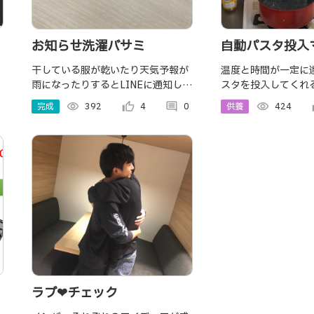
お知らせ洗濯バサミ
自動パスタ投入
干している服が乾いたり天気予報が
温度と時間が一定に
雨になったりするとLINEに通知して
スタを投入してくれ
くれる
完成
visibility
392
thumb_up_alt
4
comment
0
供養
visibility
424
th
ラブ❤チェック