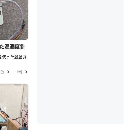
った温湿度計
を使った温湿度
umb_up_alt
0
comment
0