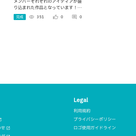
メンバーそれぞれのアイディアが盛
り込まれた作品となっています！ぜ
ひ、このシステムで愛を深め合って
完成
visibility
351
thumb_up_alt
0
comment
0
欲しいと思います！愛を深めたい方
はご連絡よろしくお願いします。
Legal
利用規約
プライバシーポリシー
n_new
わせ
ロゴ使用ガイドライン
open_in_new