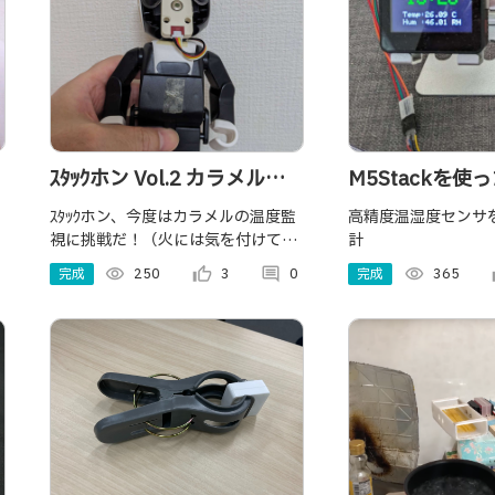
ｽﾀｯｸホン Vol.2 カラメル職
M5Stackを使
人の巻 (Stackhon Vol.2
ｽﾀｯｸホン、今度はカラメルの温度監
高精度温湿度センサ
視に挑戦だ！（火には気を付けてく
計
Caramel Art)
ださい…） Stackhon's next
完成
visibility
250
thumb_up_alt
3
comment
0
完成
visibility
365
th
challenge is to monitor the
temperature !