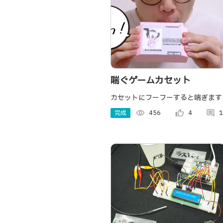
喘ぐゲームカセット
カセットにフーフーすると喘ぎます
完成
visibility
456
thumb_up_alt
4
comment
1