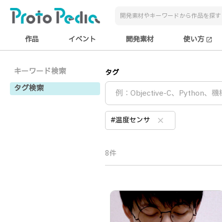
作品
イベント
開発素材
使い方
open_in_new
キーワード検索
タグ
タグ検索
#温度センサ
clear
8件