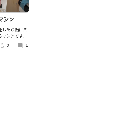
マシン
達したら鍋にパ
るマシンです。
umb_up_alt
3
comment
1