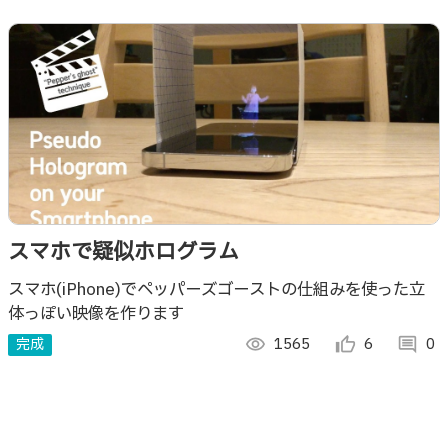
スマホで疑似ホログラム
スマホ(iPhone)でペッパーズゴーストの仕組みを使った立
体っぽい映像を作ります
完成
visibility
1565
thumb_up_alt
6
comment
0