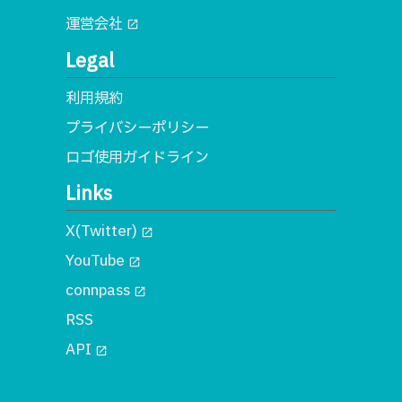
運営会社
open_in_new
Legal
利用規約
プライバシーポリシー
ロゴ使用ガイドライン
Links
X(Twitter)
open_in_new
YouTube
open_in_new
connpass
open_in_new
RSS
API
open_in_new