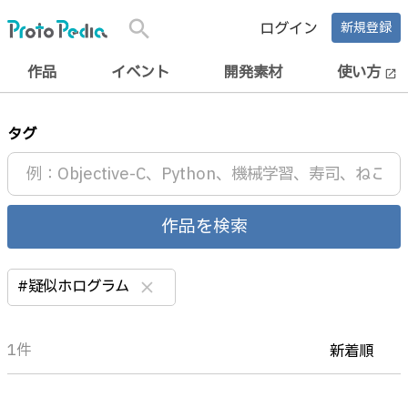
search
ログイン
新規登録
作品
イベント
開発素材
使い方
open_in_new
タグ
作品を検索
#疑似ホログラム
clear
1件
新着順