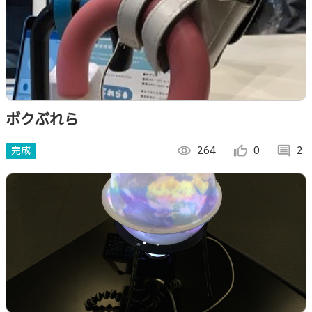
ボクぶれら
完成
visibility
264
thumb_up_alt
0
comment
2