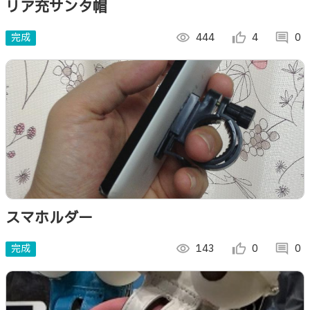
リア充サンタ帽
完成
visibility
444
thumb_up_alt
4
comment
0
スマホルダー
完成
visibility
143
thumb_up_alt
0
comment
0