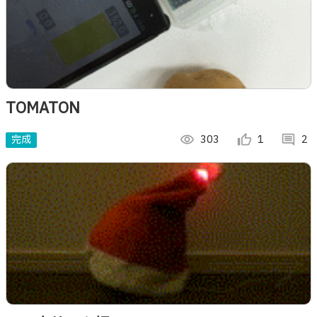
TOMATON
完成
visibility
303
thumb_up_alt
1
comment
2