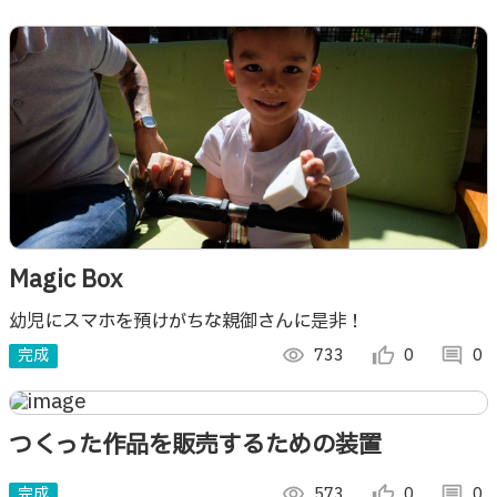
Magic Box
幼児にスマホを預けがちな親御さんに是非！
完成
visibility
733
thumb_up_alt
0
comment
0
つくった作品を販売するための装置
完成
visibility
573
thumb_up_alt
0
comment
0