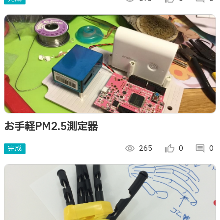
お手軽PM2.5測定器
完成
visibility
265
thumb_up_alt
0
comment
0