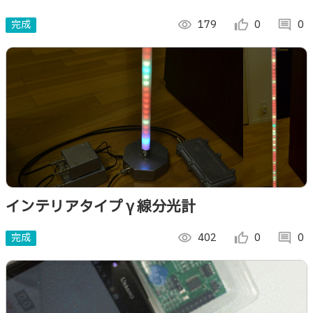
完成
visibility
179
thumb_up_alt
0
comment
0
インテリアタイプγ線分光計
完成
visibility
402
thumb_up_alt
0
comment
0