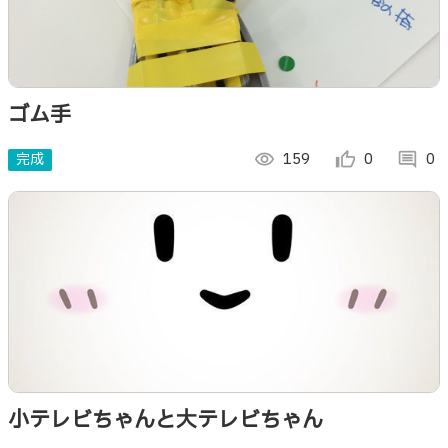
ゴム手
完成
visibility
159
thumb_up_alt
0
comment
0
小テレビちゃんと大テレビちゃん