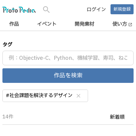
search
ログイン
新規登録
作品
イベント
開発素材
使い方
open_in_new
タグ
作品を検索
#社会課題を解決するデザイン
clear
14件
新着順