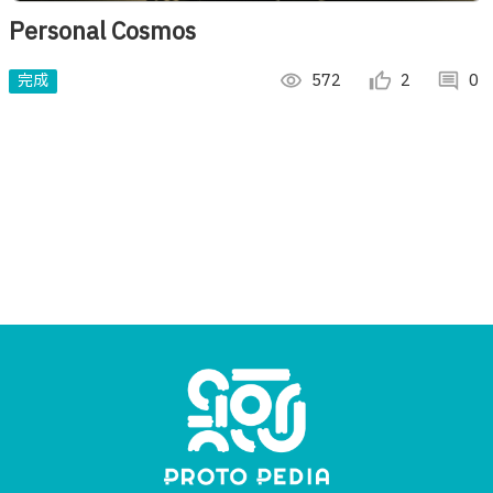
Personal Cosmos
完成
visibility
572
thumb_up_alt
2
comment
0