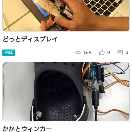
どっとディスプレイ
完成
visibility
169
thumb_up_alt
0
comment
0
かかとウィンカー