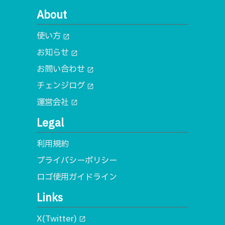
About
使い方
open_in_new
お知らせ
open_in_new
お問い合わせ
open_in_new
チェンジログ
open_in_new
運営会社
open_in_new
Legal
利用規約
プライバシーポリシー
ロゴ使用ガイドライン
Links
X(Twitter)
open_in_new