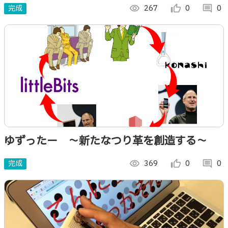
完成
visibility
267
thumb_up_alt
0
comment
0
ゆずったー 〜新たなつり革を創造する〜
完成
visibility
369
thumb_up_alt
0
comment
0