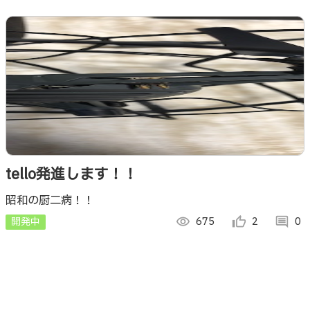
tello発進します！！
昭和の厨二病！！
開発中
visibility
675
thumb_up_alt
2
comment
0