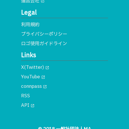
運営会社
open_in_new
Legal
利用規約
プライバシーポリシー
ロゴ使用ガイドライン
Links
X(Twitter)
open_in_new
YouTube
open_in_new
connpass
open_in_new
RSS
API
open_in_new