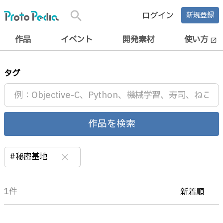
search
ログイン
新規登録
作品
イベント
開発素材
使い方
open_in_new
タグ
作品を検索
#秘密基地
clear
1件
新着順