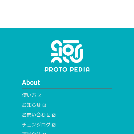
About
使い方
open_in_new
お知らせ
open_in_new
お問い合わせ
open_in_new
チェンジログ
open_in_new