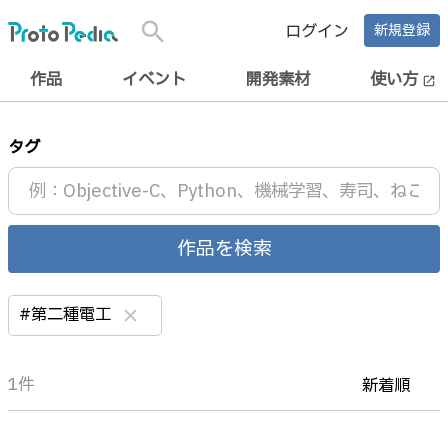
search
ログイン
新規登録
作品
イベント
開発素材
使い方
open_in_new
タグ
作品を検索
#第二種電工
clear
1件
新着順