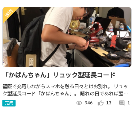
「かばんちゃん」リュック型延長コード
壁際で充電しながらスマホを触る日々とはお別れ。 リュッ
ク型延長コード「かばんちゃん」。 晴れの日であれば屋外
でも使えるので、キャンプに持って行けば「歩く充電スポッ
完成
visibility
946
thumb_up_alt
13
comment
1
ト」になって一躍みんなの人気者。