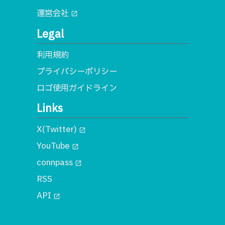
運営会社
open_in_new
Legal
利用規約
プライバシーポリシー
ロゴ使用ガイドライン
Links
X(Twitter)
open_in_new
YouTube
open_in_new
connpass
open_in_new
RSS
API
open_in_new