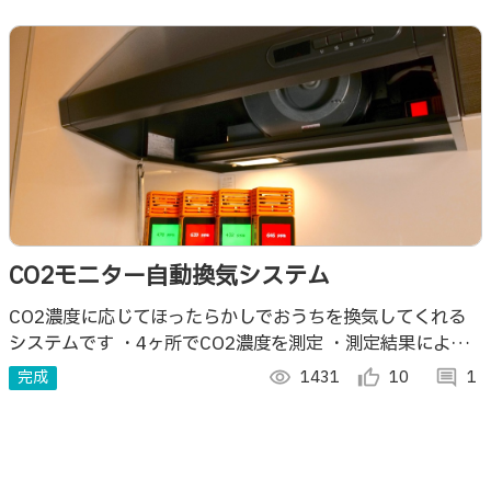
CO2モニター自動換気システム
CO2濃度に応じてほったらかしでおうちを換気してくれる
システムです ・4ヶ所でCO2濃度を測定 ・測定結果により
キッチンの換気扇を自動でOn/Off ・集中力アップとコロナ
完成
visibility
1431
thumb_up_alt
10
comment
1
リスク低減を同時に実現