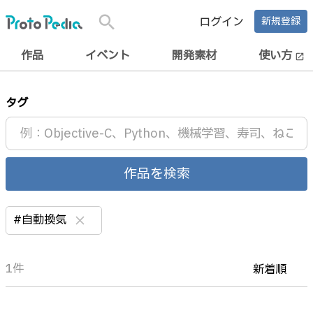
search
ログイン
新規登録
作品
イベント
開発素材
使い方
open_in_new
タグ
作品を検索
#自動換気
clear
1件
新着順