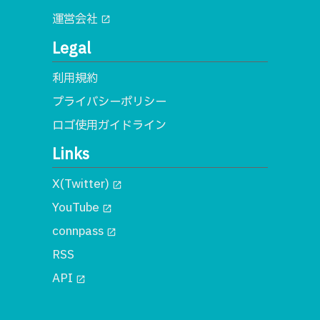
運営会社
open_in_new
Legal
利用規約
プライバシーポリシー
ロゴ使用ガイドライン
Links
X(Twitter)
open_in_new
YouTube
open_in_new
connpass
open_in_new
RSS
API
open_in_new