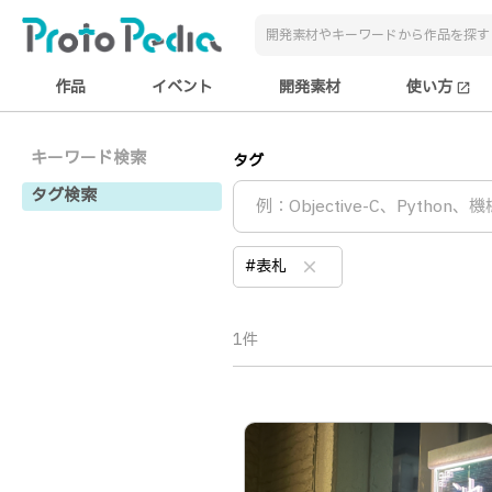
作品
イベント
開発素材
使い方
open_in_new
キーワード検索
タグ
タグ検索
#表札
clear
1件