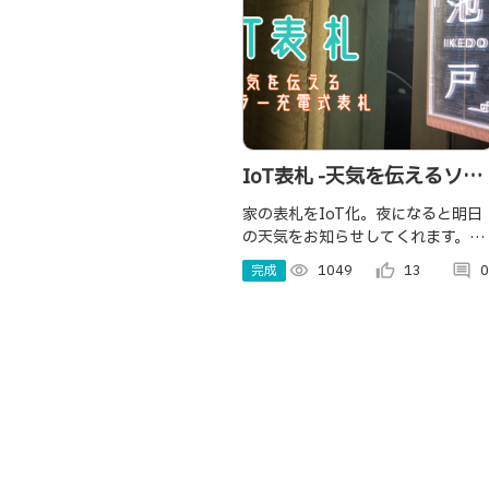
IoT表札 -天気を伝えるソー
ラー充電式表札-
家の表札をIoT化。夜になると明日
の天気をお知らせしてくれます。ま
た朝にはBOCCO emoと連携して降
完成
visibility
1049
thumb_up_alt
13
comment
0
雨予報を家族にお知らせ。これで傘
を忘れることなく会社に行けます！