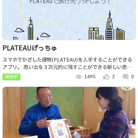
PLATEAUげっちゅ
スマホでかざした建物(PLATEAU)を入手することができる
アプリ。 思い出を３次元的に残すことができる新しい思い
出の形を提案します！！ 入手したモデルは仮想空間に配置
開発中
visibility
1495
thumb_up_alt
2
comment
0
することができ、AR表示も可能