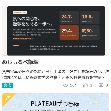
めししるべ飯塚
食事写真や日々の記憶から利用者の「好き」を読み取り、次
に訪れてほしい飯塚市内の飲食店と周辺観光資源を提案す
る、食の記憶を起点とした地域回遊アプリです。 AIによる
完成
visibility
164
thumb_up_alt
2
comment
0
料理画像の分析、個人用タグ、食の記憶