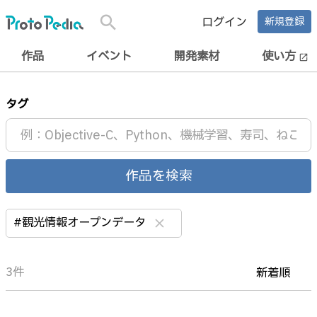
search
ログイン
新規登録
作品
イベント
開発素材
使い方
open_in_new
タグ
作品を検索
#観光情報オープンデータ
clear
3件
新着順