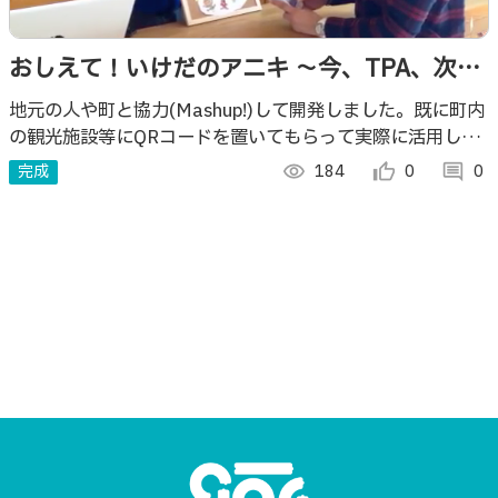
おしえて！いけだのアニキ 〜今、TPA、次ど
こ寄る？〜
地元の人や町と協力(Mashup!)して開発しました。既に町内
の観光施設等にQRコードを置いてもらって実際に活用して
いただいています！
完成
visibility
184
thumb_up_alt
0
comment
0